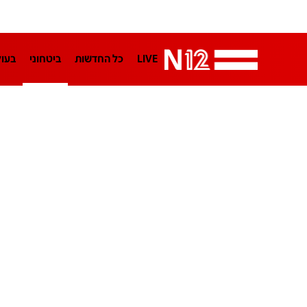
LIVE
כל החדשות
ביטחוני
בעו
LifeStyle
מדיני
בארץ
פלילי
הפודקאסטים
נוסבאום מקליד
TA