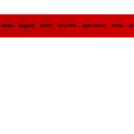
לם
פוליטי
בחירות 2026
מילה ביום
כלכלה
English
המגזין
חינוך
צרכנות
עיצוב ונדל"ן
TECH12
ספורט
פרשנות
בריאו
DA
תוכניות
דרושים חדשות 12
business