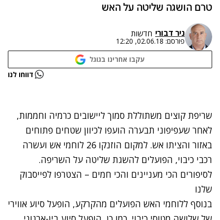
טרם הושגה שליטה על האש
ניר דבורי
חדשות
פורסם:
02.06.18, 12:20
עקבו אחרינו בגוגל
נתקלנו בבעיה
דווחו לנו
נסה שוב
שריפת קוצים משתוללת סמוך ליישובים כרמיה וחממות,
לאחר שעפיפוני תבערה הועפו לכיוון שטחים פתוחים
באזור והציתו אש. למקום הוזנקו 26 לוחמי אש ועשרה
רכבי כיבוי, הפועלים להשגת שליטה על השריפה.
לסיפורים הכי מעניינים והכי חמים – הצטרפו לפייסבוק
שלנו
בנוסף ללוחמי האש הפועלים מהקרקע, הופעל סיוע אווירי
של שלושה מטוסי כיבוי. כמו כן, הופעל סיוע בין-ארגוני