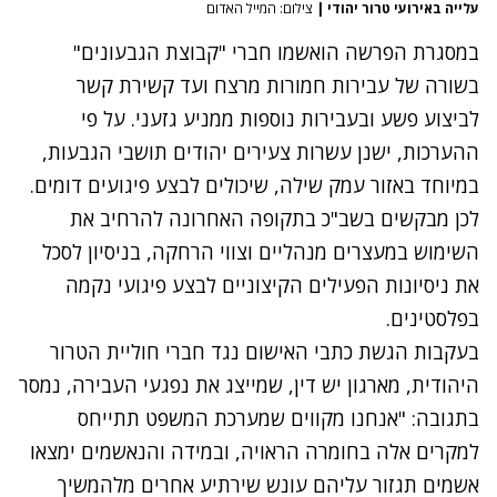
עלייה באירועי טרור יהודי
|
צילום: המייל האדום
במסגרת הפרשה הואשמו חברי "קבוצת הגבעונים"
בשורה של עבירות חמורות מרצח ועד קשירת קשר
לביצוע פשע ובעבירות נוספות ממניע גזעני. על פי
ההערכות, ישנן עשרות צעירים יהודים תושבי הגבעות,
במיוחד באזור עמק שילה, שיכולים לבצע פיגועים דומים.
לכן מבקשים בשב"כ בתקופה האחרונה להרחיב את
השימוש במעצרים מנהליים וצווי הרחקה, בניסיון לסכל
את ניסיונות הפעילים הקיצוניים לבצע פיגועי נקמה
בפלסטינים.
בעקבות הגשת כתבי האישום נגד חברי חוליית הטרור
היהודית, מארגון יש דין, שמייצג את נפגעי העבירה, נמסר
בתגובה: "אנחנו מקווים שמערכת המשפט תתייחס
למקרים אלה בחומרה הראויה, ובמידה והנאשמים ימצאו
אשמים תגזור עליהם עונש שירתיע אחרים מלהמשיך