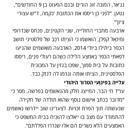
נג'אר, המונה זוג הורים ובנם הפעוט בן 9 החודשים",
נטען. "לפני כן ריססו את הכתובת 'נקמה, ד"ש עצורי
ציון'".
ארבעה מחברי החולייה, שני הקטינים, פנחס שנדרופי
ומיכאל קפלן, הואשמו כי הציתו רכב של פלסטיני תושב
הכפר ביתילו ביולי 2014. הארבעה מואשמים שהגיעו
לפאתי הכפר באמצע הלילה כשהם רעולי פנים, ריססו
כתובות על בית סמוך, שפכו בנזין על המכונית
הפלסטינית, הציתו אותה וגרמו לה לנזק כבד.
עלייה בפיגועי הטרור היהודי
עו"ד חי הבר, המייצג חלק מהנאשמים בפרשה, מסר כי
"מדובר בכתב אישום נוסף שהוא תולדה של חקירה
שנעשתה תוך הפרת זכויות. לצערינו שוב יידרשו נאשמים
להתמודד עם מצב בו ייאלצו להוכיח בבית המשפט כי
האמצעים הלא כשרים הם אלו שגררו הפללתם".