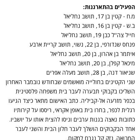
הפעילים בהתארגנות:
מ.ח - קטין בן 17, תושב נחליאל
ב.ש - קטין בן 16, תושב נחליאל
חייל צה''ל כבן 19, תושב נחליאל
פנחס שנדורפי, בן 22, נשוי, תושב קריית ארבע
איתמר בן אהרון, בן 20, תושב נחליאל
מיכאל קפלן, בן 20, תושב נחליאל
שניאור דנה, בן 28, תושב מעלה אפרים
שני הקטינים בחולייה מואשמים שבחודש נובמבר האחרון
השליכו בקבוקי תבערה לעבר בית משפחה פלסטינית
בכפר מזרעה אל-קביליה. כתב האישום מתאר כיצד הגיעו
רגלית לכפר, בחרו בית באופן אקראי, ריססו על קירותיו
כתובות נאצה בגנות ערבים וניסו להצית אותו על יושביו.
אחד הבקבוקים הושלך לעבר חלון הבית והשני לעבר
המבואה. נזק קל נגרם למקום.