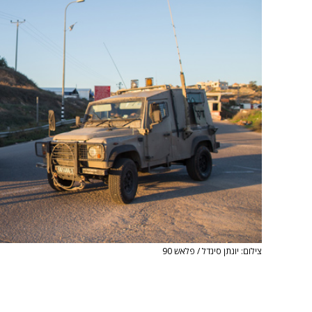
צילום: יונתן סינדל / פלאש 90