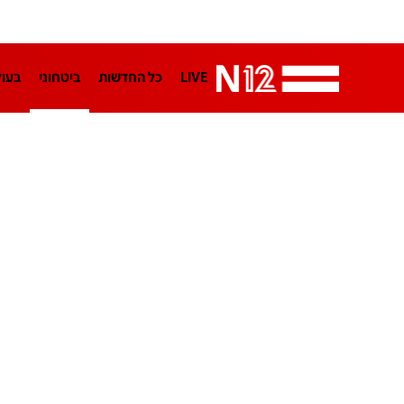
LIVE
כל החדשות
ביטחוני
בעו
LifeStyle
מדיני
בארץ
פלילי
הפודקאסטים
נוסבאום מקליד
TA