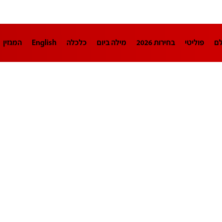
לם
פוליטי
בחירות 2026
מילה ביום
כלכלה
English
המגזין
חינוך
צרכנות
עיצוב ונדל"ן
TECH12
ספורט
פרשנות
בריאו
DA
תוכניות
דרושים חדשות 12
business