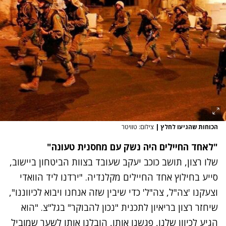
הכוחות שהגיעו לחלץ
|
צילום: טוויטר
"לאחד החיילים היה נשק עם מחסנית טעונה"
שלו רצון, תושב כוכב יעקב שעובד בצוות הביטחון ביישוב,
סייע בחילוץ אחד החיילים מקלנדיה. "ירדנו ליד הוואדי
וצעקנו 'צה"ל, צה"ל' כדי שיבין שזה אנחנו ויבוא לכיווננו",
שיחזר רצון בריאיון לתכנית "נכון להבוקר" בגל"צ. "הוא
הגיע לכיוון שלנו, פגשנו אותו, הובלנו אותו לשער שמוביל