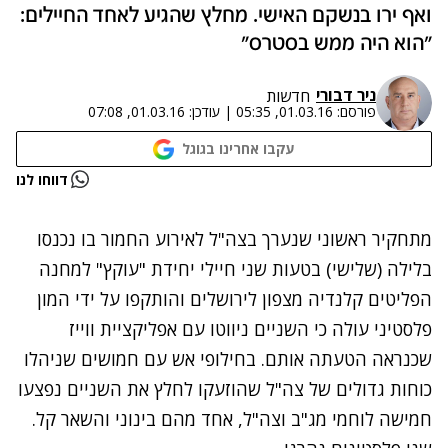
ואף ירו בנשקם האישי. מחלץ שהגיע לאחד החיילים:
"הוא היה ממש בסטרס"
ניר דבורי
חדשות
פורסם:
01.03.16, 05:35
|
עודכן:
01.03.16, 07:08
עקבו אחרינו בגוגל
נתקלנו בבעיה
דווחו לנו
נסה שוב
מתחקיר ראשוני שנערך בצה"ל לאירוע החמור בו
נכנסו
בלילה (שלישי) בטעות שני חיילי יחידת "עוקץ" למחנה
הפליטים קלנדיה
מצפון לירושלים והותקפו על ידי המון
פלסטיני עולה כי השניים ניווטו עם אפליקציית ווייז
שכנראה הטעתה אותם. בחילופי אש עם חמושים שניהלו
כוחות גדולים של צה"ל שהוזעקו לחלץ את השניים נפצעו
חמישה לוחמי מג"ב וצה"ל, אחד מהם בינוני והשאר קל.