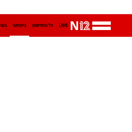
LIVE
כל החדשות
ביטחוני
בעו
LifeStyle
מדיני
בארץ
פלילי
הפודקאסטים
נוסבאום מקליד
TA