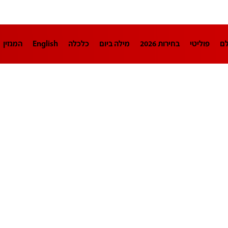
לם
פוליטי
בחירות 2026
מילה ביום
כלכלה
English
המגזין
חינוך
צרכנות
עיצוב ונדל"ן
TECH12
ספורט
פרשנות
בריאו
DA
תוכניות
דרושים חדשות 12
business