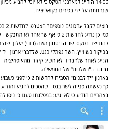
14:00 הודיע למארגני הטקס כי לא יוכל להגיע מכי
שנדחתה על ידי בכירים בקואליציה.
רוצים לקבל עדכונים נוספים? הצטרפו לחדשות 2 בפייסבוק
כמו כן נודע לחדשות 2 כי אף שר אחר ל
להתייצב בטקס. שר הביטחון משה (בוגי) יעלון, שה
בביקור בשווייץ. השר נפתלי בנט, שלדברי ארגון "יד
הגיע לאחר שלדבריו "לא השיג קיזוז" מהאופוזיציה - א
מדובר ב"רשלנות" של הממשלה.
בארגון "יד לבנים" הסביר
כך נעשתה פנייה לשר בנט - שהסכים להגיע והודיע כי
בצהריים הודיע כי לא יגיע: במפלגתו טענו כי ניסו ל