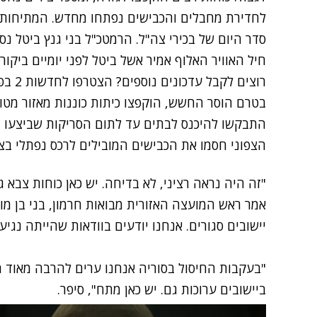
לחדירת מחבלים והכבישים נפתחו מחדש. המתיחות ב
סדר היום של בכירי צה"ל. הרמטכ"ל בני גנץ ביטל נ
חיל האוויר האלוף אמיר אשל ביטל לפני יומיים ביקור 
רוצים לקבל עדכונים נוספים? הצטרפו לחדשות 2 בפייסבוק
בטרם הוסר החשש, הוקפצו כיתות כוננות מאזור מטול
התבקשו להיכנס לבתים עד לתום הסריקות שביצעו בא
הצפוני חסמו את הכבישים המובילים לרכס נפתלי בצפ
"זה היה נראה רציני, לא בדיחה. יש כאן כוחות צבא גד
אמר ראש המועצה האזורית מבואות חרמון, בני בן מוב
יישובים סגורים. אנחנו יודעים בוודאות שהייתה נגיעה
"בעקבות החיסול בסוריה אנחנו ערים להרבה מאוד תג
ביישובים ערוכות גם. יש כאן מתח", סיפר.