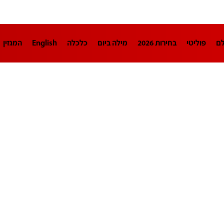
לם
פוליטי
בחירות 2026
מילה ביום
כלכלה
English
המגזין
חינוך
צרכנות
עיצוב ונדל"ן
TECH12
ספורט
פרשנות
בריאו
DA
תוכניות
דרושים חדשות 12
business