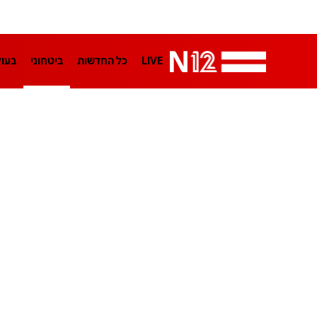
LIVE
כל החדשות
ביטחוני
בעו
LifeStyle
מדיני
בארץ
פלילי
הפודקאסטים
נוסבאום מקליד
TA