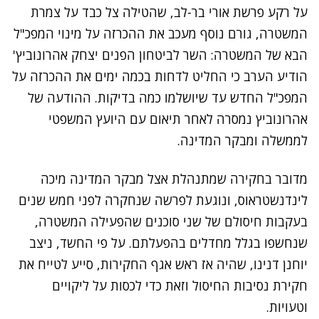
על רקע פרשת אורי בר-לב, שהטילה צל כבד על צמרת
המשטרה, גורם נוסף מעכב את ההכרזה על מינוי המפכ"ל
הבא של המשטרה: השר לביטחון הפנים יצחק אהרונוביץ'
הודיע הערב כי החליט לדחות בכמה ימים את ההכרזה על
המפכ"ל החדש עד שיושלמו כמה בדיקות. ההודעה של
אהרונוביץ נמסרה לאחר תיאום עם היועץ המשפטי
לממשלה ומבקר המדינה.
מדובר בחקירה שמתנהלת אצל מבקר המדינה מיכה
לינדנשטראוס, ונוגעת לפרשה שנחקרה לפני חמש שנים
בעקבות חיסולם של שני סוכנים שהפעילה המשטרה,
שנחשפו בגלל מחדלים בהפעלתם. על פי החשד, ניצב
יוחנן דנינו, שהיה אז ראש אגף החקירות, סייע לטייח את
חקירת נסיבות החיסול וזאת כדי לכסות על ליקויים
וטעויות.