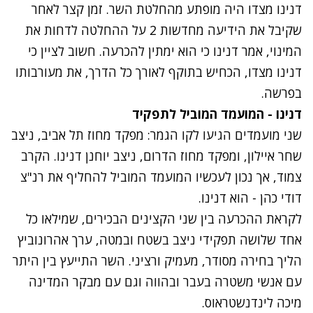
דנינו מצדו היה מופתע מהחלטת השר. זמן קצר לאחר
שקיבל את הידיעה מחדשות 2 על ההחלטה לדחות את
המינוי, אמר דנינו כי הוא ימתין להכרעה. חשוב לציין כי
דנינו מצדו, הכחיש בתוקף לאורך כל הדרך, את מעורבותו
בפרשה.
דנינו - המועמד המוביל לתפקיד
נתקלנו בבעיה
שני מועמדים הגיעו לקו הגמר: מפקד מחוז תל אביב, ניצב
נסה שוב
שחר איילון, ומפקד מחוז הדרום, ניצב יוחנן דנינו. הקרב
צמוד, אך נכון לעכשיו המועמד המוביל להחליף את רנ"צ
דודי כהן - הוא דנינו.
לקראת ההכרעה בין שני הקצינים הבכירים, שמילאו כל
אחד שלושה תפקידי ניצב בשטח ובמטה, ערך אהרונוביץ
הליך בחירה מסודר, מעמיק ורציני. השר התייעץ בין היתר
עם אנשי משטרה בעבר ובהווה וגם עם מבקר המדינה
מיכה לינדנשטראוס.