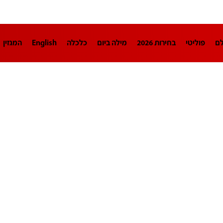
לם
פוליטי
בחירות 2026
מילה ביום
כלכלה
English
המגזין
חינוך
צרכנות
עיצוב ונדל"ן
TECH12
ספורט
פרשנות
בריאו
DA
תוכניות
דרושים חדשות 12
business