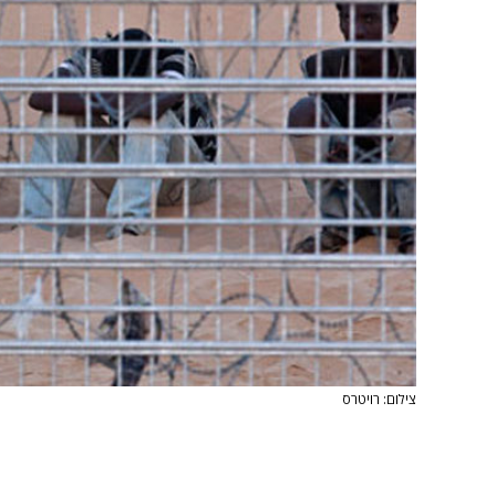
צילום: רויטרס