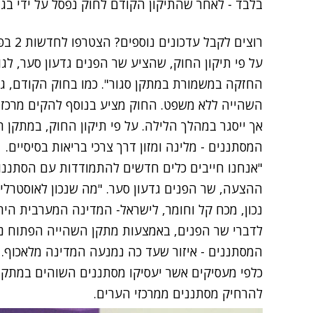
בלבד - לאחר
שהתיקון הקודם לחוק נפסל על ידי בג"
רוצים לקבל עדכונים נוספים? הצטרפו לחדשות 2 בפייסבוק
על פי תיקון החוק, שהציע שר הפנים גדעון סער, לג
החזקה במשמורת במתקן סגור". כמו בחוק הקודם, ג
השהייה ללא משפט. החוק מציע בנוסף להקים מרכז 
אך ייסגר במהלך הלילה. על פי תיקון החוק, במתקן ה
המסתננים - מלינה ומזון דרך צרכי בריאות בסיסיים.
"אנחנו חייבים כלים חדשים להתמודדות עם הסתננו
ההצעה, שר הפנים גדעון סער. "מה שנכון לאוסטרלי
נכון, מכח קל וחומר, לישראל- המדינה המערבית הי
לדברי שר הפנים, באמצעות מתקן השהייה הפתוח ני
המסתננים - איזור שעד כה נמנעה המדינה מלאכוף. 
כלפי מעסיקים אשר יעסיקו מסתננים השוהים במתקן.
להרחיק מסתננים ממרכזי הערים.