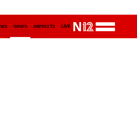
LIVE
כל החדשות
ביטחוני
בעו
LifeStyle
מדיני
בארץ
פלילי
הפודקאסטים
נוסבאום מקליד
TA