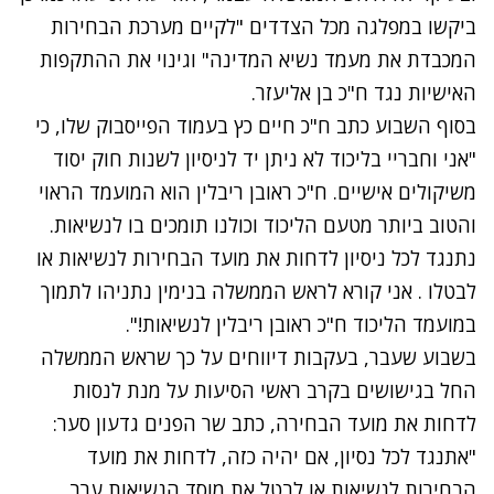
ביקשו במפלגה מכל הצדדים "לקיים מערכת הבחירות
המכבדת את מעמד נשיא המדינה" וגינוי את ההתקפות
האישיות נגד ח"כ בן אליעזר.
בסוף השבוע כתב ח"כ חיים כץ בעמוד הפייסבוק שלו, כי
"אני וחבריי בליכוד לא ניתן יד לניסיון לשנות חוק יסוד
משיקולים אישיים. ח"כ ראובן ריבלין הוא המועמד הראוי
והטוב ביותר מטעם הליכוד וכולנו תומכים בו לנשיאות.
נתנגד לכל ניסיון לדחות את מועד הבחירות לנשיאות או
לבטלו . אני קורא לראש הממשלה בנימין נתניהו לתמוך
במועמד הליכוד ח"כ ראובן ריבלין לנשיאות!".
בשבוע שעבר, בעקבות דיווחים על כך שראש הממשלה
החל בגישושים בקרב ראשי הסיעות על מנת לנסות
לדחות את מועד הבחירה, כתב שר הפנים גדעון סער:
"אתנגד לכל נסיון, אם יהיה כזה, לדחות את מועד
הבחירות לנשיאות או לבטל את מוסד הנשיאות ערב