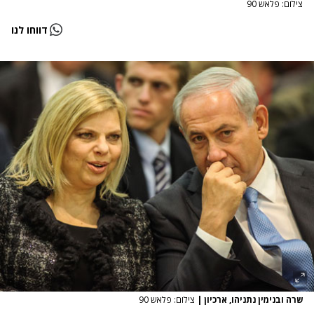
צילום: פלאש 90
דווחו לנו
שרה ובנימין נתניהו, ארכיון
|
צילום: פלאש 90