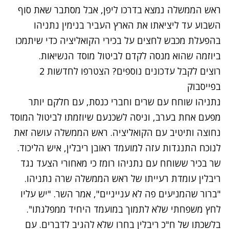
ראש הממשלה נמצא בדרכו ליפן, אבל מסתבר שאת סוף
השבוע עד ליציאתו את הארץ העביר בנימין נתניהו
בהפעלת מכבש לחצים על בכירי הקואליציה כדי שיתמכו
ביוזמה שהוא מנסה לקדם לביטול מוסד הנשיאות.
רוצים לקבל עדכונים נוספים? הצטרפו לחדשות 2
בפייסבוק
נתניהו שוחח עם שרים וחברי כנסת, עם חלקם יותר
מפעם אחת בערב, וניסה לשכנעם שיוזמתו לביטול המוסד
נחוצה ותיטיב עם הקואליציה. ראש הממשלה עושה זאת
לנוכח התנגדות עזה למועמד ראובן ריבלין, איש הליכוד.
שר בכיר ששוחח עם נתניהו רומז כי מאחורי הצעד נגד
ריבלין עומדת רעייתו של ראש הממשלה שרה נתניהו.
"ברור שהמניעים פה לא ענייניים", אמר השר. "יש עליו
לחץ משפחתי שלא לתמוך במועמד היחיד ממפלגתו".
בלשכתו של ח"כ ריבלין בחרו שלא להגיב לדברים. עם