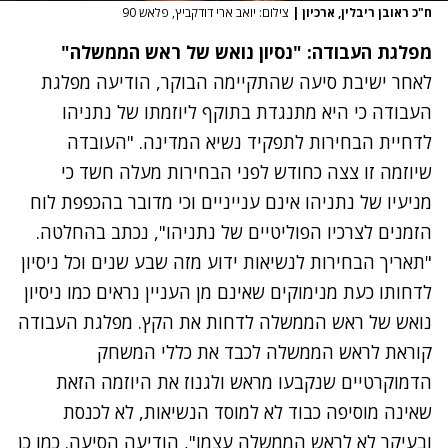
ח"כ ראובן ריבלין, ארכיון
|
צילום: יואב ארי דודקביץ, פלאש 90
מפלגת העבודה: "נסיון נואש של ראש הממשלה"
לאחר ישיבת סיעה שהתקיימה הבוקר, הודיעה מפלגת
העבודה כי היא מתנגדת בתוקף ליוזמתו של נתניהו
לדחיית הבחירות לתפקיד נשיא המדינה. "העובדה
שיוזמה זו צצה כחודש לפני הבחירות מעלה חשד כי
מניעיו של נתניהו אינם ענייניים וכי מדובר בהכפפת לוח
הזמנים לצרכיו הפוליטיים של נתניהו", נכתב בהחלטה.
"תאריך הבחירות לנשיאות ידוע מזה שבע שנים וכל ניסיון
לדחותו כעת מנימוקים שאינם מן העניין נראים כמו ניסיון
נואש של ראש הממשלה לדחות את הקץ. מפלגת העבודה
קוראת לראש הממשלה לכבד את כללי המשחק
הדמוקרטיים שנקבעו מראש ולגנוז את היוזמה הזאת
שאינה מוסיפה כבוד לא למוסד הנשיאות, לא לכנסת
ובעיקר לא לראש הממשלה עצמו", הודיעה הסיעה. כמו כן