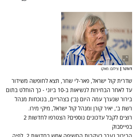
דורנר
|
צילום: מאקו
שדרית קול ישראל, פאר-לי שחר, תצא לחופשה משידור
עד לאחר הבחירות לנשיאות ב-10 ביוני - כך הוחלט בתום
בירור שנערך עמה היום (ב') בצהריים, בנוכחות מנהל
רשת ב', יאיר קורן ומנהל קול ישראל, מיקי מירו.
רוצים לקבל עדכונים נוספים? הצטרפו לחדשות 2
בפייסבוק
הבירור נערך בעקבות החשיפה אמש בחדשות 2, לפיה