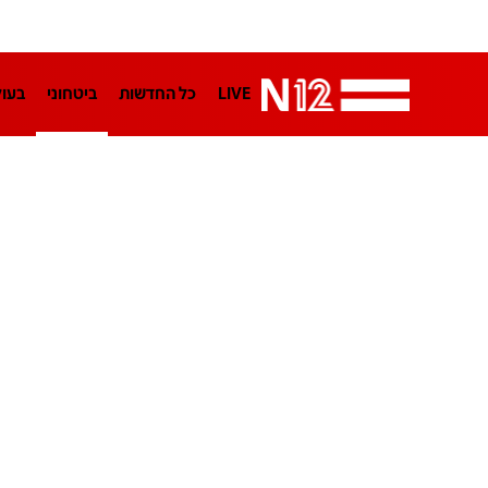
LIVE
כל החדשות
ביטחוני
בעו
LifeStyle
מדיני
בארץ
פלילי
הפודקאסטים
נוסבאום מקליד
TA