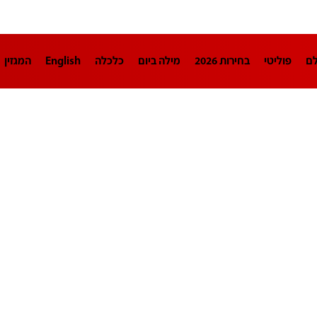
לם
פוליטי
בחירות 2026
מילה ביום
כלכלה
English
המגזין
חינוך
צרכנות
עיצוב ונדל"ן
TECH12
ספורט
פרשנות
בריאו
DA
תוכניות
דרושים חדשות 12
business