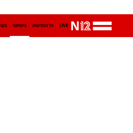
LIVE
כל החדשות
ביטחוני
בעו
LifeStyle
מדיני
בארץ
פלילי
הפודקאסטים
נוסבאום מקליד
TA