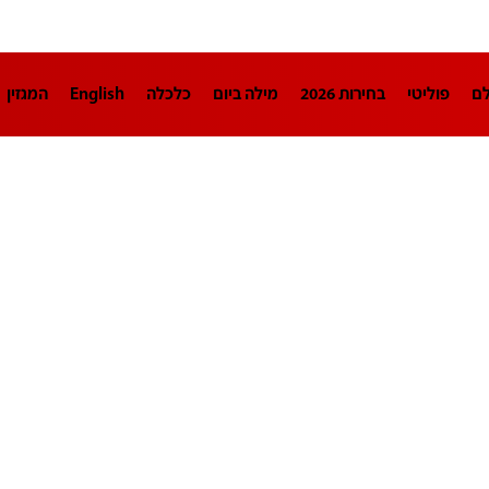
לם
פוליטי
בחירות 2026
מילה ביום
כלכלה
English
המגזין
חינוך
צרכנות
עיצוב ונדל"ן
TECH12
ספורט
פרשנות
בריאו
DA
תוכניות
דרושים חדשות 12
business