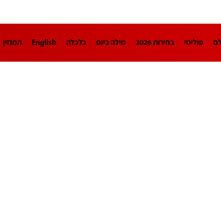
לם
פוליטי
בחירות 2026
מילה ביום
כלכלה
English
המגזין
חינוך
צרכנות
עיצוב ונדל"ן
TECH12
ספורט
פרשנות
בריאו
DA
תוכניות
דרושים חדשות 12
business