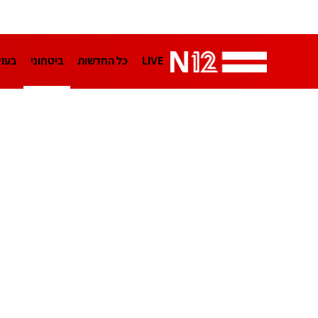
LIVE
כל החדשות
ביטחוני
בעו
LifeStyle
מדיני
בארץ
פלילי
הפודקאסטים
נוסבאום מקליד
TA