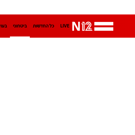
LIVE
כל החדשות
ביטחוני
בעו
LifeStyle
מדיני
בארץ
פלילי
הפודקאסטים
נוסבאום מקליד
TA