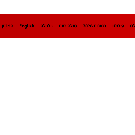
לם
פוליטי
בחירות 2026
מילה ביום
כלכלה
English
המגזין
חינוך
צרכנות
עיצוב ונדל"ן
TECH12
ספורט
פרשנות
בריאו
DA
תוכניות
דרושים חדשות 12
business