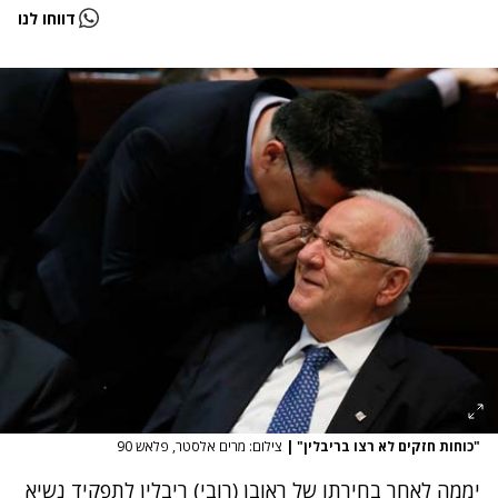
דווחו לנו
"כוחות חזקים לא רצו בריבלין"
|
צילום: מרים אלסטר, פלאש 90
יממה לאחר
בחירתו של ראובן (רובי) ריבלין לתפקיד נשיא