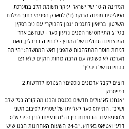
המדינה ה-10 של ישראל
, עיקר תשומת הלב במערכת
הפוליטית מופנה הבוקר (ד') למאבק הפנימי בתוך מפלגת
השלטון. בריאיון לתכנית "נכון להבוקר" עם ניב רסקין
בגל"צ התייחס שר הפנים גדעון סער - שנחשב אחד
המנצחים הגדולים של המרוץ - לבחירה בריבלין, וזאת
למרות חוסר ההתלהבות שהפגין ראש הממשלה: "הייתה
מערכה לא פשוטה עם הרבה כוחות חזקים שלא רצו
בבחירתו של ריבלין".
רוצים לקבל עדכונים נוספים? הצטרפו לחדשות 2
בפייסבוק
"אנחנו לא עולים חדשים בכנסת והבנו מה קורה בכל שלב
ושלב", התייחס סער לעלייתו של שטרית לסיבוב השני
ולמפגש ערב הבחירות בין רה"מ ורעייתו לבין בכירי ש"ס
דרעי ואטיאס באירוע. "ב-24 השעות האחרונות הבנו שיש