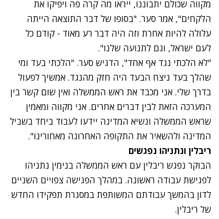
מקווה שכולם יתבוננו, ייראו מה קרה פה ויפיקו את
הלקחים", אמר סער. "בסופו של דבר התוצאה הייתה
עלולה להיות אחרת וזה היה דבר רע מאוד - קודם כל
לעם ישראל, וגם לתנועה שלנו".
"לא הלכתי נגד אף אחד", הדגיש סער. "הלכתי בעד ומי
שהלך בעד ניצח הבעד היה חזק מהנגד. אמשיך לפעול
בדרך שלי. אני מכבד את ראש הממשלה ואין שום קשר בין
המערכה הזאת לבין דברים אחרים. אני מקווה ומאמין
שראש הממשלה ונשיא המדינה יידעו לעבוד ביחד בשביל
המדינה ולהשאיר את התקופה האחרונה מאחורינו".
ריבלין ונתניהו נפגשים
נתקלנו בבעיה
הבוקר נפגש ריבלין עם ראש הממשלה בנימין נתניהו
נסה שוב
לפגישת עבודה ראשונה. במהלך הפגישה צפויים השניים
לדון בהמשך עבודתם המשותפת במסגרת תפקידו החדש
של ריבלין.