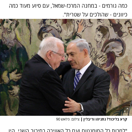
כמה גורמים - במחנה המרכז-שמאל, עם סיוע מעוד כמה
כיוונים - שהולכים על שטרית".
קרע בליכוד? נתניהו וריבלין
|
צילום: פלאש 90
"למרות כל המומנטום ועם כל האווירה בסיבוב השני, היו