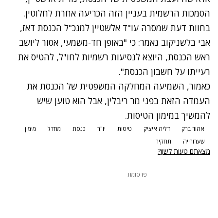
הסמכות הרשמית בעניין הזה הכריעה אחרת לחלוטין.
בחוות דעת שמסרה עו"ד אלשטיין למנכ"ל הכנסת דאז,
אבי בלשניקוב נאמר: כי "באופן חד-משמעי, אסור ליושב
ראש הכנסת, היוצא לנסיעות רשמיות לחו"ל, להטיס את
רעייתו על חשבון הכנסת".
כאמור, השמיעה המחלקה המשפטית של הכנסת את
העמדה הזאת בפני מר ריבלין, אבל הוא טוען שיש
להמשיך במימון הטיסות.
אהוד ברק
דליה איציק
טיסות
יו"ר
כנסת
מחדל
מימון
שערורייה
תחקיר
מצאתם טעות לשון?
פרסומת