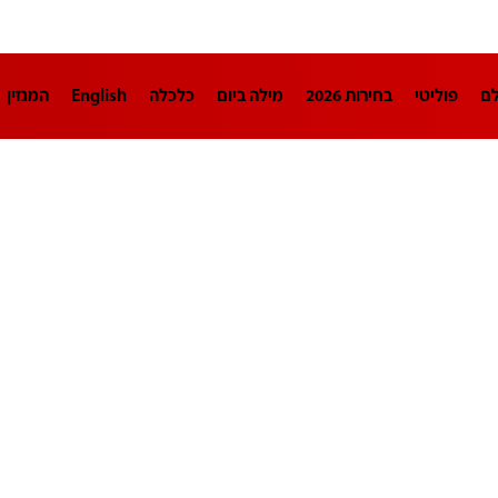
לם
פוליטי
בחירות 2026
מילה ביום
כלכלה
English
המגזין
חינוך
צרכנות
עיצוב ונדל"ן
TECH12
ספורט
פרשנות
בריאו
DA
תוכניות
דרושים חדשות 12
business