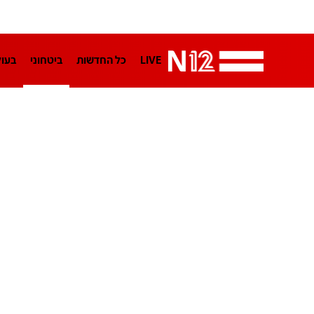
LIVE
כל החדשות
ביטחוני
בעו
LifeStyle
מדיני
בארץ
פלילי
הפודקאסטים
נוסבאום מקליד
TA