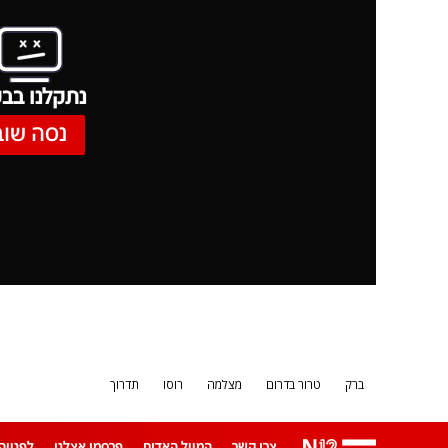
נתקלנו בבע
נסה שוב
ברק
טרור בדרום
מצלמה
רוסו
תדרוך
צרו קשר
המייל האדום
פרסמו אצלנו
לפנייה ב-App