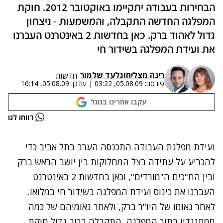
הבחירות בעבודה יתקיימו באוקטובר 2012. חוקת
המפלגה החדשה התקבלה, והמשמעות - ניצחון
גדול לאהוד ברק. כאן בחדשות 2 באינטרנט העברנו
את ועידת המפלגה בשידור חי
רינה מצליח
ו
גלעד שלמור
חדשות
פורסם:
05.08.09, 03:22
|
עודכן:
05.08.09, 16:14
עקבו אחרינו בגוגל
נתקלנו בבעיה
דווחו לנו
נסה שוב
ועידת מפלגת העבודה התכנסה הערב בתל אביב כדי
להכריע על עתידה בצל המחלוקות בין יושב הראש ברק
ובין הח"כים ה"מורדים", וכאן בחדשות 2 באינטרנט
העברנו את כינוס ועידת המפלגה בשידור חי במלואו.
לאחר נאומו של היו"ר ברק, ולאחר נאומיהם של כמה
ממתנגדיו בתוך המפלגה, התקבלה ברוב גדול חוקת