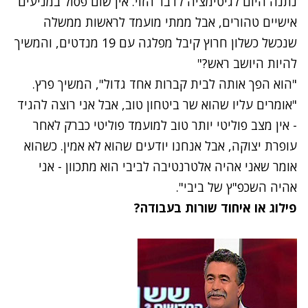
נתנה היום לגיטימציה לדבר הזוי. אין שום פסול במניעים
אישיים טהורים, אבל ממתי מועמד לראשות ממשלה
שנכשל כשלון חרוץ קיבל מפלגה עם 19 מנדטים, והמשיך
להיות היושב ראש?"
"הוא הפך אותה לבית קברות אחד גדול", המשיך פרץ.
"אומרים עליו שהוא שר ביטחון טוב, אבל אני רוצה להגיד
- אין מצב פוליטי יותר טוב למועמד פוליטי כברק לאחר
עופרת יצוקה, אבל אנחנו יודעים שהוא לא אמין. כשהוא
אומר שאני אהיה אלטרנטיבה לביבי הוא מתכוון - אני
אהיה השכפ"ץ של ביבי".
פילוג או איחוד שורות בעבודה?