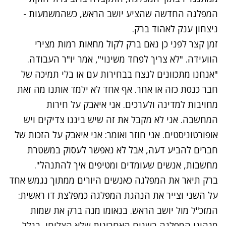
המפלגה החדשה שהציע יושב הראש, כשהמשמעות -
ניצחון ענק לאהוד ברק.
זמן קצר לפני כן נאם ברק לקול מחאות רמות מצירי
הוועידה. "לא צריך לפחד משינוי", אמר יו"ר העבודה.
"אנחנו מתכוונים לנצח בבחירות עם או בלי תמיכה של
חבר כנסת כזה או אחר. אף אחד לא ילמד אותנו מה זאת
מחויבות למדינה ולערכים. אני איאבק על חירות
המחשבה. אני לא מקבל את זה שיש ביננו צדיקים ויש
אופורטוניסטים. אני חוזר ואומר: אני איאבק על הזכות של
חברים להביע דעה, אבל לא נאפשר לעסוק במשטרת
מחשבות, אנשים שעומדים ומטיפים איך להתנהל".
ברק תיאר את המפלגה כאנשים היורים ממתוך נגמש אחד
על השני וצייר את הנהגת המפלגה כמפלצת דו ראשית:
המזכ"ל מול יושב הראש. בנאומו מנה ברק את שמות
מנהיגי המפלגה בשנים האחרונות שלא הצליחו, בגלל