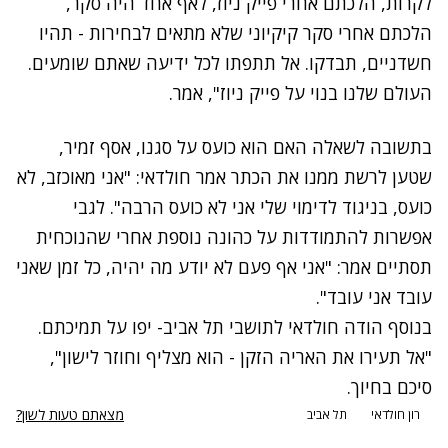
לקרות, הלכתם אחרי פייק ניוז, לאף אחד היה סקר,
הלכתם אחרי סקר קיקיוני שלא מתאים לבחירות - תהיו
חשדניים, תבדקו. אל תתפתו לכל ידיעה שאתם שומעים.
העולם שלנו בנוי על פייק ניוז", אמר.
בתשובה לשאלה האם הוא כועס על סגנו, אסף זמיר,
שטען לרשת ממנו את הכתר אמר חולדאי: "אני מאוכזב, לא
כועס, בניגוד לדימוי שלי אני לא כועס הרבה". לגבי
אפשרות להתמודדות על כהונה נוספת אחרי שהנוכחית
תסתיים אמר: "אני אף פעם לא יודע מה יהיה, כל זמן שאני
עובד אני עובד".
בנוסף הודה חולדאי לתושבי תל אביב- יפו על תמיכתם.
"אל תעירו את האריה הזקן - הוא מצליף וחוזר לישון",
סיכם בחיוך.
מצאתם טעות לשון?
רון חולדאי
תל אביב