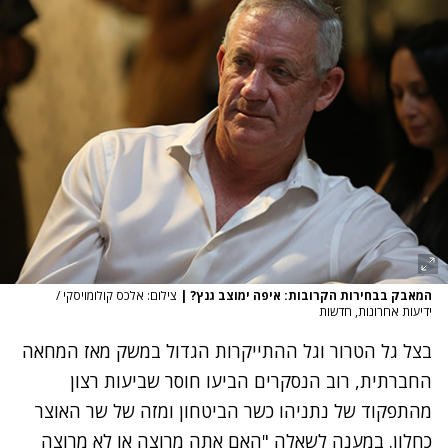
המאבק בבחירות הקרובות: איפה ימוצב גנץ?
|
צילום: אלכס קולומויסקי /
ידיעות אחרונות, חדשות
בצל גל הטרור וגל ההתייקרות הגדול במשק מאז המחאה
החברתית, רוב הנסקרים הביעו חוסר שביעות רצון
מהתפקוד של נתניהו כשר הביטחון ומזה של שר האוצר
כחלון. במענה לשאלה "האם אתה מרוצה או לא מרוצה