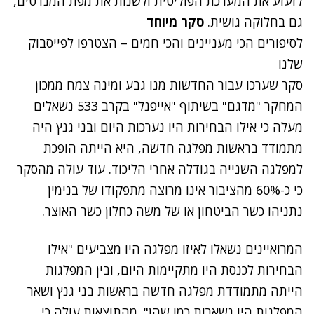
לזעזע את המערכת הפוליטית ולשנות את מפת המנדטים,
גם בחלוקה גושית.
סקר מיוחד
לסיפורים הכי מעניינים והכי חמים – הצטרפו לפייסבוק
שלנו
סקר שערכו עבור החדשות מנו גבע ומינה צמח ממכון
המחקר "מדגם" בשיתוף "אייפנל" בקרב 533 נשאלים
מעלה כי אילו הבחירות היו נערכות היום ובני גנץ היה
מתמודד בראשות מפלגה חדשה, היא הייתה הופכת
למפלגה השנייה בגודלה אחרי הליכוד. עוד עולה מהסקר
כי כ-60% מהציבור אינו מרוצה מתפקודו של בנימין
נתניהו כשר הביטחון או של משה כחלון כשר האוצר.
המרואיינים נשאלו לאיזו מפלגה היו מצביעים "אילו
הבחירות לכנסת היו מתקיימות היום, ובין המפלגות
הייתה מתמודדת מפלגה חדשה בראשות בני גנץ ושאר
המפלגות היו נשארות כמו שהן". מהתוצאות עולה כי