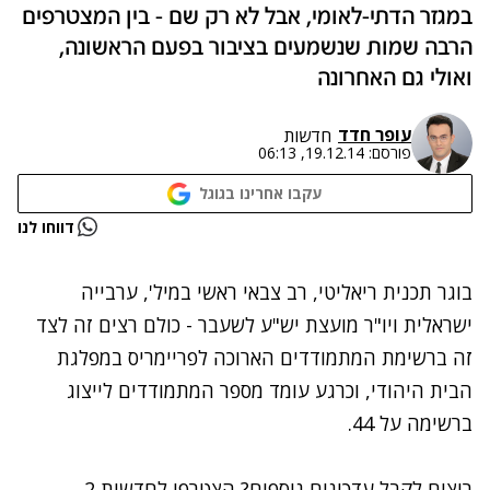
במגזר הדתי-לאומי, אבל לא רק שם - בין המצטרפים
הרבה שמות שנשמעים בציבור בפעם הראשונה,
ואולי גם האחרונה
עופר חדד
חדשות
פורסם:
19.12.14, 06:13
עקבו אחרינו בגוגל
נתקלנו בבעיה
דווחו לנו
נסה שוב
בוגר תכנית ריאליטי, רב צבאי ראשי במיל', ערבייה
ישראלית ויו"ר מועצת יש"ע לשעבר - כולם רצים זה לצד
זה ברשימת המתמודדים הארוכה לפריימריס במפלגת
הבית היהודי, וכרגע עומד מספר המתמודדים לייצוג
ברשימה על 44.
רוצים לקבל עדכונים נוספים? הצטרפו לחדשות 2