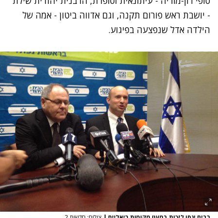
סופי רון-מוריה - עיתונאית וסופרת, הרבנית יהודית שילת
- יושבת ראש פורום תקנה, וגם אדווה ביטון - אמה של
הילדה אדל שנפצעה בפיגוע.
רבים ינסו לזכות במעט מקומות ריאליים
|
צילום: חדשות 2