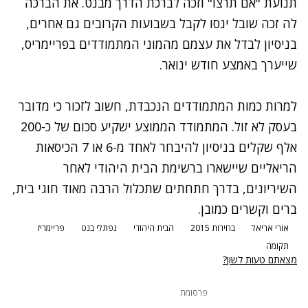
תנועת "אם תרצו" וזכה לברכת הדרך מבנט. את הברכה
לה זכה שובל ינסו לקבל בשבועות הקרובים גם אחרים,
בניסיון לבדל את עצמם מהמוני המתמודדים בפריימריס,
שייערך באמצע חודש ינואר.
למרות כמות המתמודדים הנכבדת, חשוב לזכור כי מדובר
בעסק לא זול. המתמודד הממוצע ישקיע סכום של כ-200
אלף שקלים בניסיון להיבחר לאחד מ-6 או 7 הכיסאות
הריאליים שיישארו ברשימת הבית היהודי לאחר
השיריונים, בדרך חתחתים שתכלול הרבה מאוד חוגי בית,
ברים וקשרים כמובן.
אורי אריאל
בחירות 2015
הבית היהודי
נפתלי בנט
פריימריז
תקומה
מצאתם טעות לשון?
פרסומת