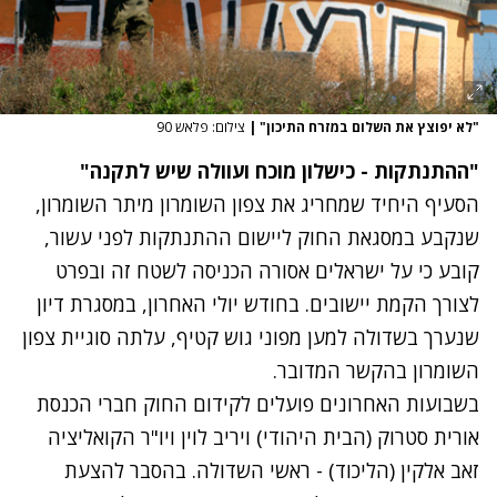
"לא יפוצץ את השלום במזרח התיכון"
|
צילום: פלאש 90
"ההתנתקות - כישלון מוכח ועוולה שיש לתקנה"
הסעיף היחיד שמחריג את צפון השומרון מיתר השומרון,
שנקבע במסגאת החוק ליישום ההתנתקות לפני עשור,
קובע כי על ישראלים אסורה הכניסה לשטח זה ובפרט
לצורך הקמת יישובים. בחודש יולי האחרון, במסגרת דיון
שנערך בשדולה למען מפוני גוש קטיף, עלתה סוגיית צפון
השומרון בהקשר המדובר.
בשבועות האחרונים פועלים לקידום החוק חברי הכנסת
אורית סטרוק (הבית היהודי) ויריב לוין ויו"ר הקואליציה
זאב אלקין (הליכוד) - ראשי השדולה. בהסבר להצעת