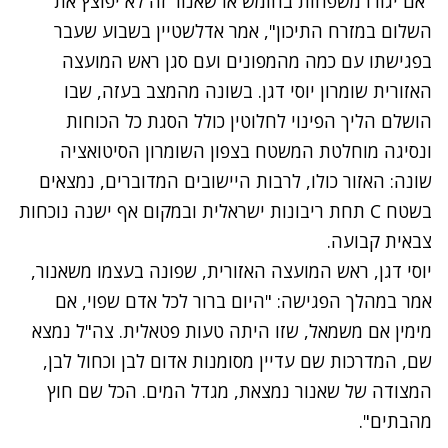
"אם יגורו משפחות בחומש או שאנור זה לא יפוצץ את
השלום במזרח התיכון", אמר אדלשטיין בשבוע שעבר
בפגישתו עם כמה מהמפונים ועם סגן ראש המועצה
האזורית שומרון יוסי דגן. בשונה מהמצב בעזה, שבו
הושלם הליך הפינוי לחלוטין כולל הסגת כל הכוחות
ונסיגה מוחלטת המשטח בצפון השומרון הסיטואציה
שונה: האזור כולו, לרבות היישובים המדוברים, נמצאים
בשטח C תחת ריבונות ישראלית ובמקום אף ישנה נוכחות
צבאית קבועה.
יוסי דגן, ראש המועצה האזורית, שפונה בעצמו משאנור,
אמר במהלך הפגישה: "היום ברור לכל אדם שפוי, אם
מימין אם משמאל, שזו היתה טעות פטאלית. צה"ל נמצא
שם, המדרכות שם עדיין מסומנות אדום לבן וכחול לבן,
המצודה של שאנור נמצאת, מגדל המים. הכל שם חוץ
מהבתים".