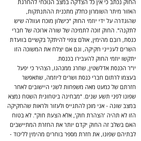
החוק נכתב כי אין כל הצדקה במצב הנוכחי להחרגת
האזור מיתר השומרון כחלק מתכנית ההתנתקות,
שהוגדרה על ידי יוזמי החוק "כישלון מוכח ועוולה שיש
לתקנה". החוק זוכה לתמיכה של שורה ארוכה של חברי
כנסת, רובם מהימין, אולם צפוי להיתקל בקשיים בוועדת
השרים לענייני חקיקה, וגם אם יצלח את המשוכה הזו
יתקשו יוזמי החוק להעבירו בכנסת.
יו"ר הכנסת אדלשטין, שחרג ממנהגו, הצהיר כי יפעל
בעצמו לרתום חברי כנסת ושרים ליוזמה, שתאפשר
חזרתם של כמעט מאה משפחות לשני היישובים לאחר
שפונו לפני תשע שנים. "מבחינה ביטחונית השטח נמצא
במצב שונה - אני מוכן להתגייס ולעזור ולראות שהחקיקה
הזו לא תהיה 'הצהרת חוק', אלא הצעת חוק". לא בטוח
האם בשלב זה החוק יקדם יותר את החזרת המתיישבים
לבתיהם שפונו, את חזרת מספר בוחרים מהימין לליכוד -