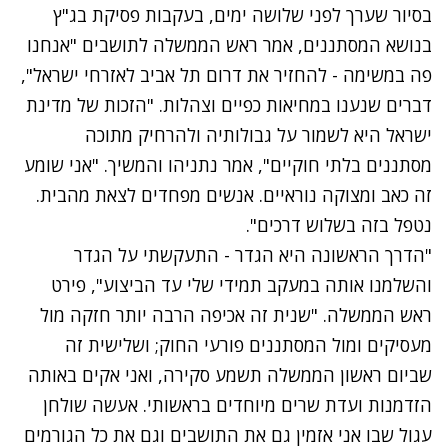
בסיור שערך לפני שלושה ימים, בעקבות פסיקת בג"ץ
בנושא המסתננים, אמר ראש הממשלה לתושבים "אנחנו
פה במשימה - להחזיר את דרום תל אביב לאזרחי ישראל",
דברים שנענו במחיאות כפיים וצהלות. "הזכות של מדינת
ישראל היא לשמור על גבולותיה ולהרחיק מתוכה
מסתננים בלתי חוקיים", אמר נתניהו והמשיך. "אני שומע
זה כאב ומצוקה נוראיים. אנשים מפחדים לצאת מהבית.
נטפל בזה בשלוש דרכים".
"הדרך הראשונה היא הגדר - התעקשתי על הגדר
והשלמנו אותה במעקב תמידי שלי עד הביצוע", פירט
ראש הממשלה. "שנית זה אכיפה הרבה יותר חזקה מול
מעסיקים ומול המסתננים פורעי החוק; ושלישית זה
שביום ראשון הממשלה תשמע סקירה, ואני אקים באותה
הזדמנות ועדת שרים מיוחדים בראשותי. אעשה שולחן
עגול שבו אני אזמין גם את התושבים וגם את כל הגורמים