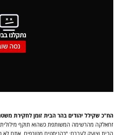
נתקלנו בבע
נסה שוב
הח"כ שקילל יהודים בהר הבית זומן לחקירת משטר
זחאלקה
מהרשימה המשותפת כשהוא תוקף מילולית 
הבית וצועק לעברם: "כהניסטים מטורפים, אתם לא רצו