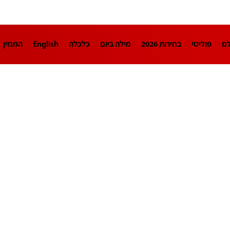
לם
פוליטי
בחירות 2026
מילה ביום
כלכלה
English
המגזין
חינוך
צרכנות
עיצוב ונדל"ן
TECH12
ספורט
פרשנות
בריאו
DA
תוכניות
דרושים חדשות 12
business