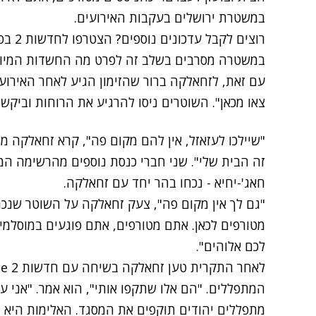
במשטרת ירושלים בעקבות האירועים.
רוצים לקבל עדכונים נוספים? הצטרפו לחדשות 2 בפייסבוק
במשטרה מסרבים בשלב זה לפרט מה החשדות המיוחס
עם זאת, לזחאלקה ברור שהזימון הגיע לאחר האירוע
צאו מכאן". השוטרים ניסו להרגיע את הרוחות וביק
"שיילכו לעזאזל, אין להם מקום פה", קרא זחאלקה מו
זה הבית שלי". שני חברי כנסת נוספים מהרשימה המ
חאג'-יחיא - נכחו בהר יחד עם זחאלקה.
"גם לך אין מקום פה", צעק זחאלקה על השוטר שנכ
מטורפים לכאן. אתם מטורפים, אתם פוגעים במוסלמים.
לכם אלוהים".
המתפללים. "הם אלו שתקפו אותי", הוא אמר. "אני ע
מתפללים יהודים תוקפים את המסגד. האלימות היא ה