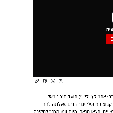
יה
ה:
אתמול (שלישי)
תועד ח"כ ג'מאל
קבוצת מתפללים יהודים שעלתה להר
יים, תצאו מכאן". היום זומן הח"כ לחקירה