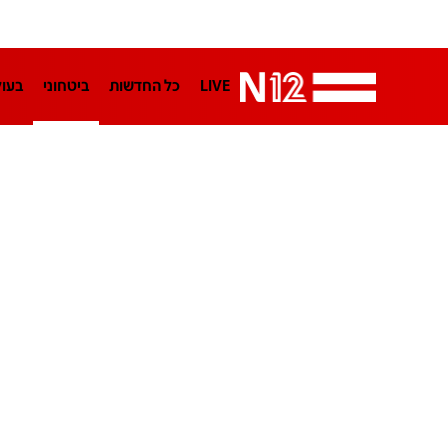
LIVE
כל החדשות
ביטחוני
בעו
LifeStyle
מדיני
בארץ
פלילי
הפודקאסטים
נוסבאום מקליד
TA