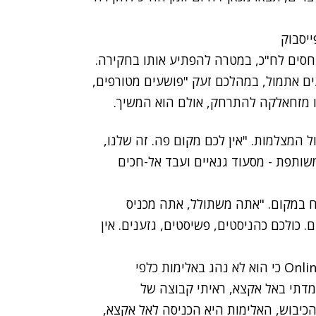
ים לח"כ, במטרה להפתיע אותו בחקירה.
ים אתמול, במהלכם זעק "פושעים מטורפים,
שו מזחאלקה להתרחק, אולם הוא המשיך.
ל המצלמות. "אין לכם מקום פה. זה שלנו,
שותפת - מסעוד גנאיים ועבד אל-חכים
ח במקום. "אתה משתולל, אתה מכניס
 כולכם כהניסטים, פשיסטים, גזענים. אין
לאחר התקרית טען זחאלקה בשיחה עם חדשות 2 Online כי הוא לא נהג באלימות כלפי
מדתי באל אקצא, ראיתי קבוצה של
כיבוש, האלימות היא הכניסה לאל אקצא,