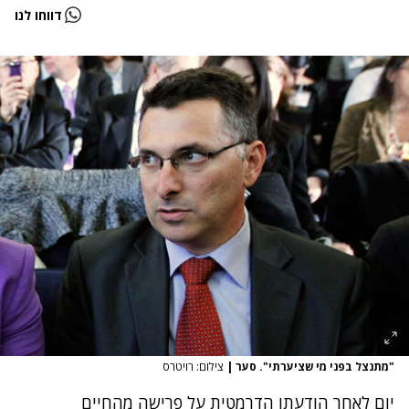
דווחו לנו
"מתנצל בפני מי שציערתי". סער
|
צילום: רויטרס
יום לאחר
הודעתו הדרמטית על פרישה מהחיים