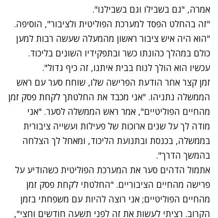
אמרה, "גם בשבילו וגם בשבילנו".
נתקלנו בבעיה
"זה בהחלט הפסד למערכת הפוליטית ולציבור", הוסיפה.
נסה שוב
"הוא היה איש ציבור ראשון מהמעלה שעשה רבות למען
כולם במהלך כהונתו כשר ובתפקידיו השונים בליכוד.
עכשיו הוא הולך לנוח בבית איתנו, זה כיף גדול".
זמן קצר אחר הודעת הפרישה שלו,
שוחח סער עם ראש
הממשלה נתניהו
. "אני מכבד את החלטתך לקחת פסק זמן
מהחיים הפוליטיים", אמר ראש הממשלה לסער. "אני
מודה לך על שנים ארוכות של פעילות ועשייה ציבורית
בממשלה, בכנסת ובתנועת הליכוד, ומאחל לך הצלחה
בהמשך הדרך".
נתקלנו בבעיה
אתמול הדהים סער את המערכת הפוליטית כשהודיע על
נסה שוב
פרישה מהחיים הציבוריים. "החלטתי לקחת פסק זמן
מהחיים הפוליטיים; אני רוצה להיות עם משפחתי בזמן
הקרוב. רציתי לעשות את זה לפני תשעה חודשים וחצי",