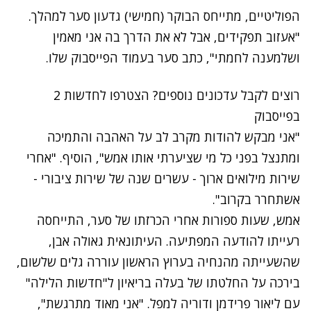
הפוליטיים
, מתייחס הבוקר (חמישי) גדעון סער למהלך.
"אעזוב תפקידים, אבל לא את הדרך בה אני מאמין
ושלמענה לחמתי", כתב סער בעמוד הפייסבוק שלו.
רוצים לקבל עדכונים נוספים? הצטרפו לחדשות 2
בפייסבוק
"אני מבקש להודות מקרב לב על האהבה והתמיכה
ומתנצל בפני כל מי שציערתי אותו אמש", הוסיף. "אחרי
שירות מילואים ארוך - עשרים שנה של שירות ציבורי -
אשתחרר בקרוב".
אמש, שעות ספורות אחרי הכרזתו של סער,
התייחסה
רעייתו להודעה המפתיעה
. העיתונאית גאולה אבן,
שהשעייתה מהנחיה בערוץ הראשון עוררה גלים שלשום,
בירכה על החלטתו של בעלה בריאיון ל"חדשות הלילה"
עם ליאור פרידמן ודוריה למפל. "אני מאוד מתרגשת",