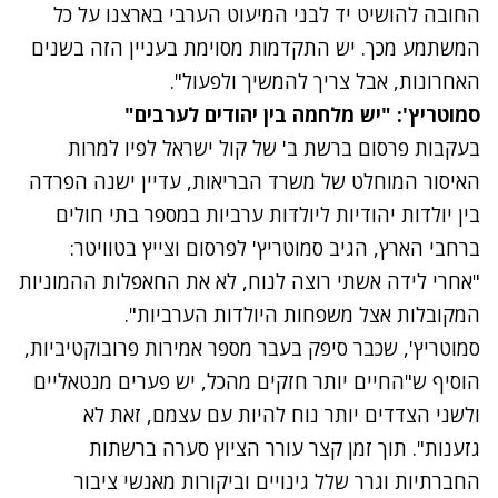
החובה להושיט יד לבני המיעוט הערבי בארצנו על כל
המשתמע מכך. יש התקדמות מסוימת בעניין הזה בשנים
האחרונות, אבל צריך להמשיך ולפעול".
סמוטריץ': "יש מלחמה בין יהודים לערבים"
בעקבות פרסום ברשת ב' של קול ישראל לפיו למרות
האיסור המוחלט של משרד הבריאות, עדיין ישנה הפרדה
בין יולדות יהודיות ליולדות ערביות במספר בתי חולים
ברחבי הארץ, הגיב סמוטריץ' לפרסום וצייץ בטוויטר:
"אחרי לידה אשתי רוצה לנוח, לא את החאפלות ההמוניות
המקובלות אצל משפחות היולדות הערביות".
סמוטריץ', שכבר סיפק בעבר מספר אמירות פרובוקטיביות,
הוסיף ש"החיים יותר חזקים מהכל, יש פערים מנטאליים
ולשני הצדדים יותר נוח להיות עם עצמם, זאת לא
גזענות". תוך זמן קצר עורר הציוץ סערה ברשתות
החברתיות וגרר שלל גינויים וביקורות מאנשי ציבור