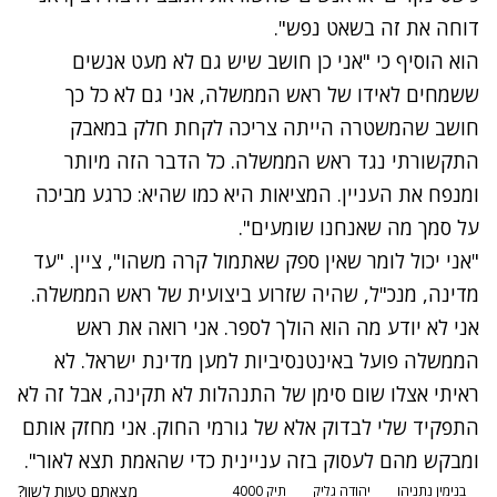
דוחה את זה בשאט נפש".
הוא הוסיף כי "אני כן חושב שיש גם לא מעט אנשים
ששמחים לאידו של ראש הממשלה, אני גם לא כל כך
חושב שהמשטרה הייתה צריכה לקחת חלק במאבק
התקשורתי נגד ראש הממשלה. כל הדבר הזה מיותר
ומנפח את העניין. המציאות היא כמו שהיא: כרגע מביכה
על סמך מה שאנחנו שומעים".
"אני יכול לומר שאין ספק שאתמול קרה משהו", ציין. "עד
מדינה, מנכ"ל, שהיה שזרוע ביצועית של ראש הממשלה.
אני לא יודע מה הוא הולך לספר. אני רואה את ראש
הממשלה פועל באינטנסיביות למען מדינת ישראל. לא
ראיתי אצלו שום סימן של התנהלות לא תקינה, אבל זה לא
התפקיד שלי לבדוק אלא של גורמי החוק. אני מחזק אותם
ומבקש מהם לעסוק בזה עניינית כדי שהאמת תצא לאור".
מצאתם טעות לשון?
בנימין נתניהו
יהודה גליק
תיק 4000