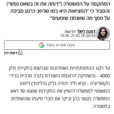
המתקפה על המשטרה ("דוחה את זה בשאט נפש")
והסביר כי "המציאות היא כמו שהיא: כרגע מביכה
על סמך מה שאנחנו שומעים"
דפנה ליאל
חדשות
פורסם:
21.02.18, 15:36
עקבו אחרינו בגוגל
נתקלנו בבעיה
דווחו לנו
נסה שוב
נתקלנו בבעיה
על רקע ההתפתחויות האחרונות שנרשמו בחקירת תיק
נסה שוב
4000 - והשתיקה הרועמת השוררת בקרב מרבית בכירי
הקואליציה - קרא ח"כ יהודה גליק (הליכוד) ליועץ
המשפטי לממשלה להאיץ את החקירות ששמו של ראש
הממשלה נקשר בהן וביקר את חברי סיעתו שהשתלחו
במשטרה.