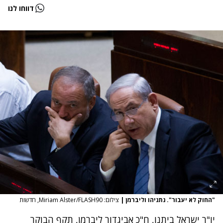
דווחו לנו
"החוק לא יעבור". נתניהו וליברמן
|
צילום: Miriam Alster/FLASH90, חדשות
יו"ר ישראל ביתנו, ח"כ אביגדור ליברמן, תקף הבוקר