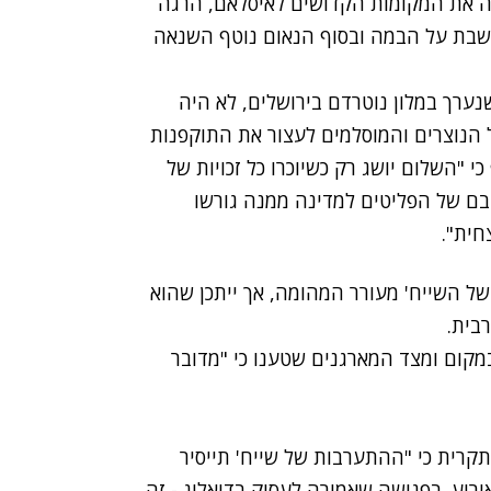
ה את המקומות הקדושים לאיסלאם, הרגה
 לשבת על הבמה ובסוף הנאום נוטף השנאה
שנערך במלון נוטרדם בירושלים, לא היה
 הנוצרים והמוסלמים לעצור את התוקפנות
י "השלום יושג רק כשיוכרו כל זכויות של
ובם של הפליטים למדינה ממנה גורשו
חית".
חץ האפיפיור בנדיקטוס ה-16 את ידו של השייח' מעורר המהומה, אך ייתכן שהוא
בית.
מקום ומצד המארגנים שטענו כי "מדובר
תקרית כי "ההתערבות של שייח' תייסיר
רוע. בפגישה שאמורה לעסוק בדיאלוג - זה