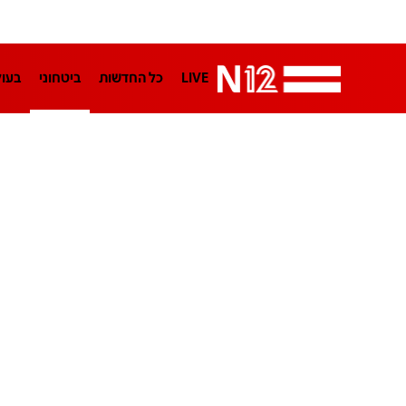
LIVE
כל החדשות
ביטחוני
בעו
LifeStyle
מדיני
בארץ
פלילי
הפודקאסטים
נוסבאום מקליד
TA