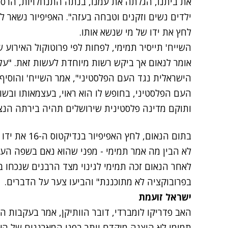
את ביתנו, הגלתה את עמנו, בנתה התנחלויות, הרס
ילדים נשים וזקנים וטבחה בעזה". האפיפיור נשאר
לחץ את ידו של מי שנשא אותו.
השייח' תייסיר תמימי, לפחות לפי פרוטוקול האירוע 
אומר לנאום אך ביקש רשות מיוחדת לעשות זאת. "על
הישראלית נגד העם הפלסטיני", אמר השייח' והוסיף כ
העם הפלסטיני, בחופש לו הוא ראוי, בעצמאותו ובש
ותוקם מדינה פלסטינית שירושלים תהיה בירתה הנצ
בתום הנאום, ל
לא הבין מה אמר תמימי - מפני שהוא נאם בשפה הער
לאחר הנאום זכה תמימי לגינוי מצד הרבנים שנכחו ב
בפרובוקציה לא מתוכננת" והביעו צער על הדברים.
ישראל זועמת
האב פדריקו לומברדי, דובר הוותיקן, אמר בעקבות ה
תמימי לא הוצגה מוקדם יותר בפני המארגנים של האי