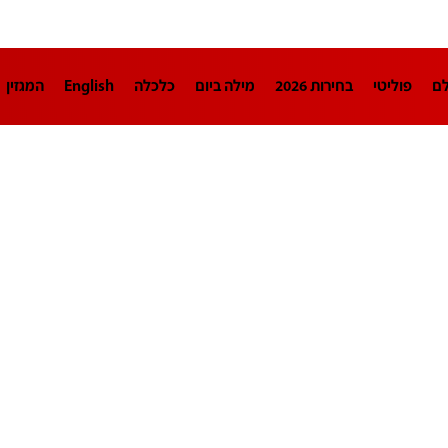
לם
פוליטי
בחירות 2026
מילה ביום
כלכלה
English
המגזין
חינוך
צרכנות
עיצוב ונדל"ן
TECH12
ספורט
פרשנות
בריאו
DA
תוכניות
דרושים חדשות 12
business