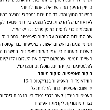
בדיוק ההיפך ממה שדיאלוג אמור להיות".
ממשרד החוץ וממשרד התיירות נמסר כי "מצער במיוח
לערעורים של הרשות, ניצל מפגש בין דתי שנועד לקיו
ומוסלמים כדי להסית באופן פרוע נגד ישראל".
שר התיירות הממונה על ביקור האפיפיור, סטס מיסז'נ
השלום והאחווה בין עמי האזור ומאמיניו". במשרדו 
השייח' תמימי, שבמקום לקדם את השלום והדו קיום ב
לפלסטינים ובין יהודים, מוסלמים ונוצרים".
ביקור האפיפיור: סיקור מיוחד
הווידאופדיה: האפיפיור בנדיקטוס ה-16
יד ושם: האפיפיור בחר לא להתנצל
האפיפיור בירדן: קשר בלתי נפרד בין הנצרות ליהדות
נצרת מתמרקת לקראת האפיפיור