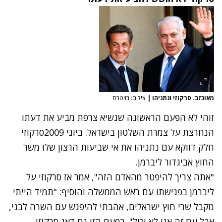
מאוכזב. סרקוזי ונתניהו
|
צילום: רויטרס
זוהי לא הפעם הראשונה שנשיא צרפת מביע את דעתו
הנחרצת על צמרת השלטון בישראל. ביוני 2009סרקוזי
חלק דווקא עם נתניהו את אי שביעות הרצון שלו משר
החוץ אביגדור ליברמן.
"אתה צריך להיפטר מהאדם הזה", אמר אז סרקוזי על
ליברמן בפגישתו עם ראש הממשלה והוסיף: "תמיד הייתי
מקבל שרי חוץ ישראלים, אהבתי להיפגש עם השרה לבני,
אבל עם זה אני לא יכול". בפעם הזו גם דאג סרקוזי