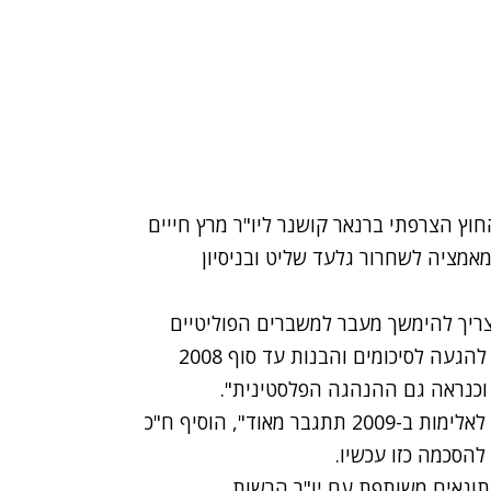
חוץ הצרפתי ברנאר קושנר ליו"ר מרץ חייים
במאמציה לשחרור גלעד שליט ובניסיון
 צריך להימשך מעבר למשברים הפוליטיים
הנוכחיים". ח"כ ביילין אמר ש"כל המאמץ צריך להיות להגעה לסיכומים והבנות עד סוף 2008
וכנראה גם ההנהגה הפלסטינית".
"אם לא נגיע לסיכום משמעותי של אנאפוליס, הסכנה לאלימות ב-2009 תתגבר מאוד", הוסיף ח"כ
הסכמה כזו עכשיו.
תונאים משותפת עם יו"ר הרשות