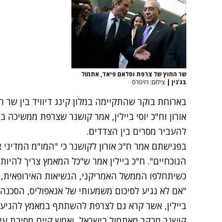
שר החוץ של צרפת וסלאם פיאד, אתמול
בג'נין
|
צילום: רויטרס
בארוחת בוקר שהתקיימה במלון קינג דיוויד בין שר ה
אורון וח"כ יוסי ביילין, אמר קושנר שצרפת ממשיכה 
להעביר מסרים בין הצדדים.
בפגישתם אמר ח"כ אורון לקושנר כי "המו"מ המדיני
כשיתחלפו הממשל האמריקני, הנשיאות האירופאית, 
ביילין, אשר קרא גם לצרפת להשתתף במאמץ להגיע ל
קושנר מבקר מאתמול בישראל, ואמש קיים מסיבת עי