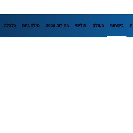
ת
ביטחוני
בעולם
פוליטי
בחירות 2026
מילה ביום
כלכלה
L
מדיני
בארץ
פלילי
חינוך
צרכנות
עיצוב ונדל"ן
TECH12
יבה
הפודקאסטים
נוסבאום מקליד
DATA
תוכניות
דרושים חדשו