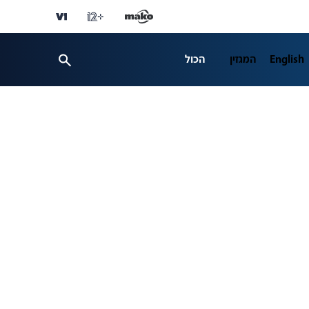
English
המגזין
הכול
ספורט
פרשנות
ת 12
business