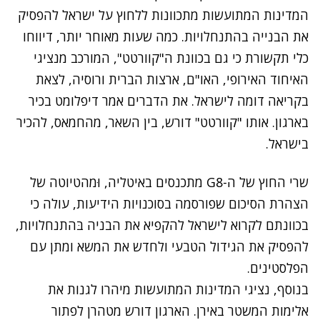
המדינות המתועשות מתכוונות ללחוץ על ישראל להפסיק
את הבנייה בהתנחלויות. כמה שעות מאוחר יותר, דיווחו
כלי תקשורת כי גם בכוונת ה"קוורטט", המורכב מנציגי
האיחוד האירופי, האו"ם, ארצות הברית ורוסיה, לצאת
בקריאה דומה לישראל. את הדברים אמר דיפלומט בכיר
בארגון. אותו "קוורטט" דורש, בין השאר, מהחמאס, להכיר
בישראל.
שרי החוץ של ה-G8 מתכנסים באיטליה, וּמהטיוטה של
הצהרת הסיכום שפורסמה בסוכנויות הידיעות, עולה כי
בכוונתם לקרוא לישראל להקפיא את הבניה בּהתנחלויות,
להפסיק את הגידול הטבעי ולחדש את המשא ומתן עם
הפלסטינים.
בנוסף, נציגי המדינות המתועשות מיהרו לגנות את
אלימות המשטר באירן. הארגון דורש מטהרן לפתור