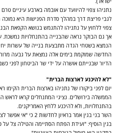
ישראל).
נתניהו צפוי להיוועד עם אובמה בארבע עיניים טרם
לגבי פריצת דרך במהלך סדרת הפגישות היא נמוכה מא
צפוי ללחוץ על נתניהו להתגמש בנושא הקפאת הבני
אך גם הבוקר נראה שהבנייה בהתנחלויות נמשכת. עית
הנמצא בשטחי הגדה מתבצעת בנייה של עשרות יחידו
החדשה שמוקמת בימים אלה נמצאת על גבעה מרוחק
הדיור
שבנייתם אושרה על ידי שר הביטחון לפני כשבו
"לא להיכנע לארצות הברית"
יום לפני ביקורו של נתניהו בארצות הברית הקימו 
הממשלה
בירושלים. נציגי המתנחלים קראו לראש ה
בהתנחלויות, ולא להיכנע ללחץ האמריקנים.
השר בני בגין אמר בראיון 
בגין הוסיף: "ועידת הפתח הסתיימה והטילה צל על 
בתקנון היא חיסול הנוכחות הציוניות".