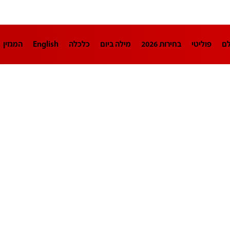
לם
פוליטי
בחירות 2026
מילה ביום
כלכלה
English
המגזין
חינוך
צרכנות
עיצוב ונדל"ן
TECH12
ספורט
פרשנות
בריאו
DA
תוכניות
דרושים חדשות 12
business