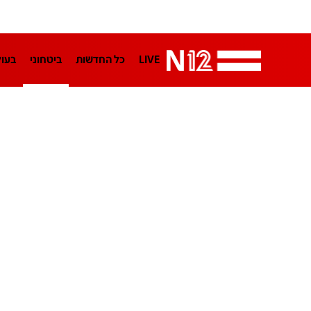
LIVE
כל החדשות
ביטחוני
בעו
LifeStyle
מדיני
בארץ
פלילי
הפודקאסטים
נוסבאום מקליד
TA