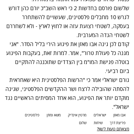
שלשום פורסם בחדשות 2 כי ראש השב"כ יורם כהן
דורש
לגרש 10 מחבלים פלסטינים
, שעשויים להשתחרר
בעסקה, לשטחי רצועת עזה או לחוץ לארץ - ולא לשחררם
לשטחי הגדה המערבית.
קודם לכן גינה אבו מאזן את פיגוע הירי בליל הסדר.
"אני
מגנה כל פעולת טרור"
, אמר. למרות זאת, בעקבות הפיגוע
בוטלה פגישת המו"מ בין הצדדים שתוכננה להתקיים
ביום רביעי.
גורם ישראלי אמר כי "הרשות הפלסטינית היא שאחראית
להסתה שהובילה לרצח ושר ההקדשים הפלסטיני, שגינה
מוקדם יותר את
הפיגוע
, הוא אחד המסיתים הראשיים נגד
ישראל".
אבו מאזן
ישראלים
מרטין אינדיק
משא ומתן
פלסטינים
פריצת דרך
שיחות
שלום
מצאתם טעות לשון?