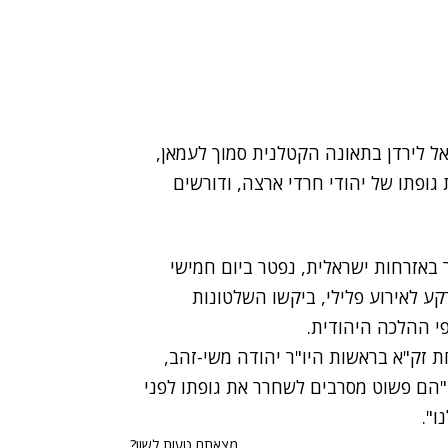
 לירדן ב
תאונה הקטלנית סמוך לעמאן
,
ופתו של יהודי חרדי ארצה, ודורשים
 בריטי בן 50 שהחזיק בעבר באזרחות ישראלית, נפטר ביום חמישי
ע לאירוע פלילי, ביקשו השלטונות
י ההלכה היהודית.
 זק"א בראשות היו"ר יהודה משי-זהב,
"הם פשוט מסרבים לשחרר את גופתו לפני
ו".
מצאתם טעות לשון?