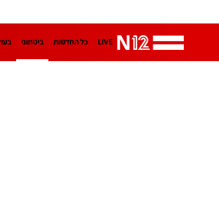
LIVE
כל החדשות
ביטחוני
בעו
LifeStyle
מדיני
בארץ
פלילי
הפודקאסטים
נוסבאום מקליד
TA