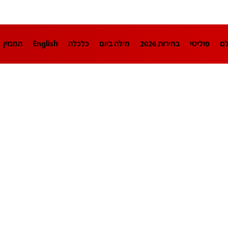
לם
פוליטי
בחירות 2026
מילה ביום
כלכלה
English
המגזין
חינוך
צרכנות
עיצוב ונדל"ן
TECH12
ספורט
פרשנות
בריאו
DA
תוכניות
דרושים חדשות 12
business