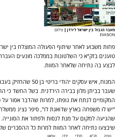
מעבר הגבול בין ישראל לירדן
|
צילום:
EVASION
פחות משבוע לאחר שיתוף הפעולה המוצלח בין ישראל
טוענים בזק"א כי השלטונות בממלכה מונעים העברת ג
לבצע בה נתיחה שלאחר המוות.
המנוח, איש עסקים יהודי
שעבר בביתן מלון בבירה הירדנית. בשל החשד כי הרק
המקומיים לנתח את גופתו, למרות שהדבר אסור על פ
"יש לו משפחה בארץ שדואגת לו", סיפר נציג ממשלחת
שהגיעה למקום על מנת לנסות ולפתור את הסוגייה. 
שיבצעו נתיחה לאחר המוות למרות כל ההסברים שלנ
גופה
זק"א
חרדי
ירדן
עמאן