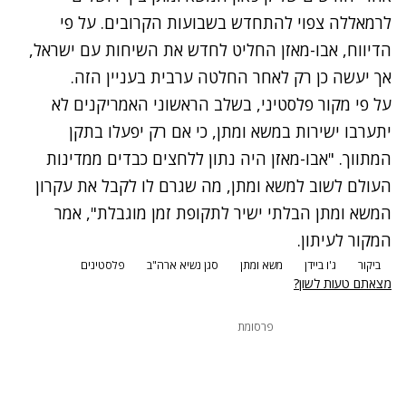
לרמאללה צפוי להתחדש בשבועות הקרובים. על פי
הדיווח, אבו-מאזן החליט לחדש את השיחות עם ישראל,
אך יעשה כן רק לאחר החלטה ערבית בעניין הזה.
על פי מקור פלסטיני, בשלב הראשוני האמריקנים לא
יתערבו ישירות במשא ומתן, כי אם רק יפעלו בתקן
המתווך. "אבו-מאזן היה נתון ללחצים כבדים ממדינות
העולם לשוב למשא ומתן, מה שגרם לו לקבל את עקרון
המשא ומתן הבלתי ישיר לתקופת זמן מוגבלת", אמר
המקור לעיתון.
ביקור
ג'ו ביידן
משא ומתן
סגן נשיא ארה"ב
פלסטינים
מצאתם טעות לשון?
פרסומת