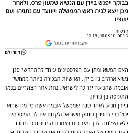
בבוקר ייפגש ביידן עם הנשיא שמעון פרס, ולאחר
מכן ייצא לבית ראש הממשלה וייוועד עם נתניהו ועם
יועציו
חדשות
פורסם:
08.03.10, 15:19
עקבו אחרינו בגוגל
נתקלנו בבעיה
דווחו לנו
נסה שוב
האם המשא ומתן עם הפלסטינים עומד להתחדש? סגן
נשיא ארה"ב ג'ו ביידן, האישיות הבכירה ביותר מממשל
אובמה שהגיעה עד כה לישראל, נחת אחר הצהריים בנמל
התעופה בן-גוריון.
ביידן מגיע לאחר שנה שממשל אובמה עשה כל מה שהוא
יכול כדי להפגין ריחוק מישראל ולקנות את לב המוסלמים
ללא הצלחה. לכן, מעריכים בצמרת המדינית כי מדובר
בעוד ניסיון של האמריקנים לקדם את שיחות השלום. אך