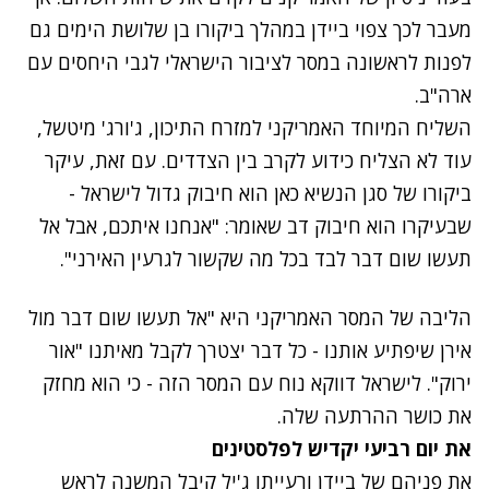
מעבר לכך צפוי ביידן במהלך ביקורו בן שלושת הימים גם
לפנות לראשונה במסר לציבור הישראלי לגבי היחסים עם
ארה"ב.
השליח המיוחד האמריקני למזרח התיכון, ג'ורג' מיטשל,
עוד לא הצליח כידוע לקרב בין הצדדים. עם זאת, עיקר
ביקורו של סגן הנשיא כאן הוא חיבוק גדול לישראל -
שבעיקרו הוא חיבוק דב שאומר: "אנחנו איתכם, אבל אל
תעשו שום דבר לבד בכל מה שקשור לגרעין האירני".
הליבה של המסר האמריקני היא "אל תעשו שום דבר מול
אירן שיפתיע אותנו - כל דבר יצטרך לקבל מאיתנו "אור
ירוק". לישראל דווקא נוח עם המסר הזה - כי הוא מחזק
את כושר ההרתעה שלה.
את יום רביעי יקדיש לפלסטינים
את פניהם של ביידן ורעייתו ג'יל קיבל המשנה לראש