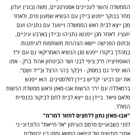
הממשלה והשר לעניינים אסטרטגיים, משה (בוגי) יעלון.
מחר בבוקר ייפגש ביידן עם הנשיא שמעון פרס, ולאחר
מכן ייצא לבית ראש הממשלה וייוועד עם נתניהו ועם
יועציו. לאחר מכן ייפגשו נתניהו וביידן בארבע עיניים,
ובתום הפגישה יישאו הצהרות משותפות לעיתונות.
במהלך ביקורו ייפגש סגן הנשיא האמריקאי גם עם יו"ר
האופוזיציה ח"כ ציפי לבני ושר הביטחון אהוד ברק - אתו
הוא יסייר גם במסוק - ויבקר בהר הרצל וב"יד ושם".
את יום רביעי יקדיש ביידן לפלסטינים. הוא ייפגש
ברמאללה עם יו"ר הרשות אבו-מאזן וראש ממשלת הרשות
סלאם פיאד. ביידן גם ייצא לבית לחם לביקור בכנסיית
המולד.
"אבו-מאזן נתון ללחצים לחזור למו"מ"
נתקלנו בבעיה
לפני כשבועיים
פרסם העיתון "אל-חייאת"
הלונדוני כי
נסה שוב
אחרי חודשים של קיפאון המשא ומתן בין ירושלים