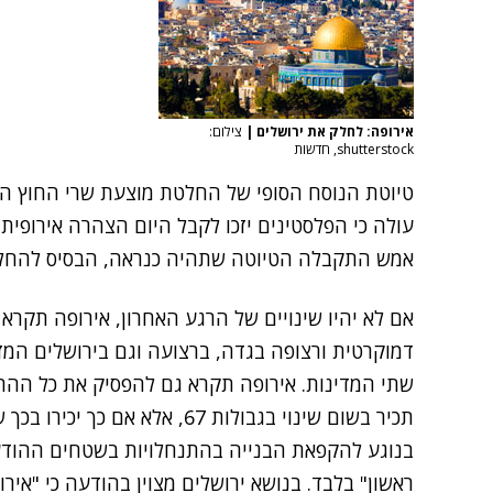
אירופה: לחלק את ירושלים
|
צילום:
shutterstock, חדשות
טיוטת הנוסח הסופי של החלטת מוצעת שרי החוץ האי
עולה כי הפלסטינים יזכו לקבל היום הצהרה אירופית
אמש התקבלה הטיוטה שתהיה כנראה, הבסיס להחלט
אם לא יהיו שינויים של הרגע האחרון, אירופה תקר
דמוקרטית ורצופה בגדה, ברצועה וגם בירושלים המז
שתי המדינות. אירופה תקרא גם להפסיק את כל ההתנ
תכיר בשום שינוי בגבולות 67, אלא אם כך יכירו בכך שני הצדדים.
בנוגע להקפאת הבנייה בהתנחלויות בשטחים ההודעה
ראשון" בלבד. בנושא ירושלים מצוין בהודעה כי "איר