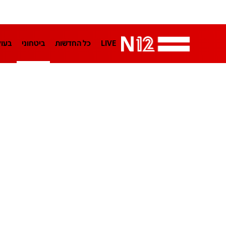
LIVE
כל החדשות
ביטחוני
בעו
LifeStyle
מדיני
בארץ
פלילי
הפודקאסטים
נוסבאום מקליד
TA