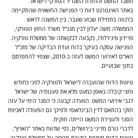
משבר המשט והחזרת השגריר הטורקי לישראל.
באתר האינטרנט דווח כי הפגישה החשאית שהתקיימה
בז'נווה בתחילת שבוע שעבר, בין המשנה לראש
הממשלה משה יעלון לבין מנכ"ל משרד החוץ הטורקי,
פרידון סינירלולו, נקבעה לבקשתה של ממשלת טורקיה.
הפגישה עסקה בעיקר בדוח ועדת הבדיקה של מזכ"ל
האו"ם לאירועי המשט לעזה ב-2010, שצפוי להתפרסם
בתוך שבועיים.
טיוטת הדוח שהועברה לישראל ולטורקיה לפני כחודש
וחצי קיבלה באופן כמעט מלא את טענותיה של ישראל
לגבי אירועי המשט. הוועדה קבעה כי הסגר הימי על עזה
חוקי בהתאם לדין הבינלאומי ולפיכך גם הפעולה לאכיפת
הסגר ולעצירת המשט הייתה חוקית.
לדברי גורם מדיני בירושלים, כפי שדווח באתר "הארץ",
טיוטת הדוח מותחת ביקורת חריפה על ממשלת טורקיה