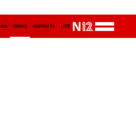
LIVE
כל החדשות
ביטחוני
בעו
LifeStyle
מדיני
בארץ
פלילי
הפודקאסטים
נוסבאום מקליד
TA