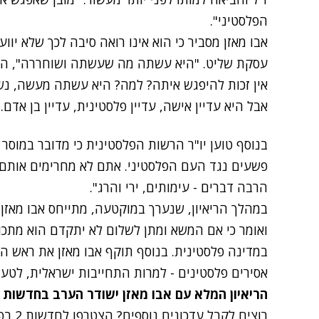
הפלסטיני".
אבו מאזן מסביר כי הוא אינו רואה סיבה לכך שלא י
עסקת שליט. "היא עשתה מה שעשתה ושוחררה", הוא
אין זכות להיפגש איתה? למה? היא עשתה מעשה, נש
אבל היא עדיין אישה, עדיין פלסטינית, עדיין בן אדם.
בנוסף טוען יו"ר הרשות הפלסטינית כי מדובר במוסר
פשעים נגד העם הפלסטיני. אתם לא מחרימים אותם"
הרבה דברים - עימותים, ירי והרג".
במהלך הריאיון, שנערך במוקטעה, מתייחס אבו מאזן 
ואומר כי אם המשא ומתן לשלום לא יתקדם הוא מתכוו
אסירים פלסטינים - למרות התחייבות ישראלית, לטענ
הריאיון המלא עם אבו מאזן ישודר הערב בחדשות 
רוצים לקבל עדכונים נוספים? הצטרפו לחדשות 2 בפייסבוק