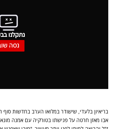
נתקלנו בבע
נסה שוב
בריאיון בלעדי, שישודר במלואו הערב בחדשות סוף ה
אבו מאזן חרטה על פגישתו בטורקיה עם אמנה מונא
ז"ל והביאה למותו לפני יותר מעשור. "מובן שאפגש א