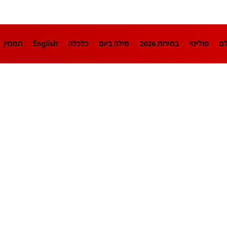
לם
פוליטי
בחירות 2026
מילה ביום
כלכלה
English
המגזין
חינוך
צרכנות
עיצוב ונדל"ן
TECH12
ספורט
פרשנות
בריאו
DA
תוכניות
דרושים חדשות 12
business