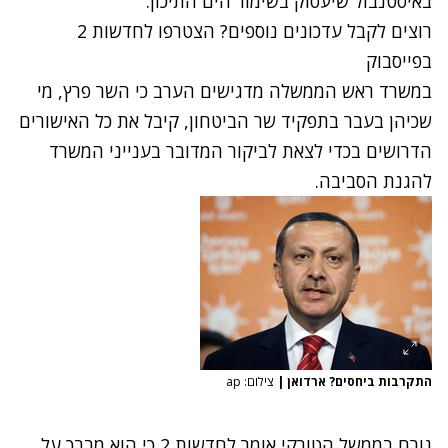
באיסטנבול שיעסוק בשימור הים התיכון.
רוצים לקבל עדכונים נוספים? הצטרפו לחדשות 2
בפייסבוק
במשרד ראש הממשלה מדגישים הערב כי השר פרץ, מי
שכיהן בעבר בתפקיד שר הביטחון, קיבל את כל האישורים
הדרושים בכדי לצאת לביקור המדובר בענייני המשרד
להגנת הסביבה.
התקרבות ביחסים? ארדואן
|
צילום: ap
גורם בממשל הטורקי אומר לחדשות 2 כי הוא מברך על