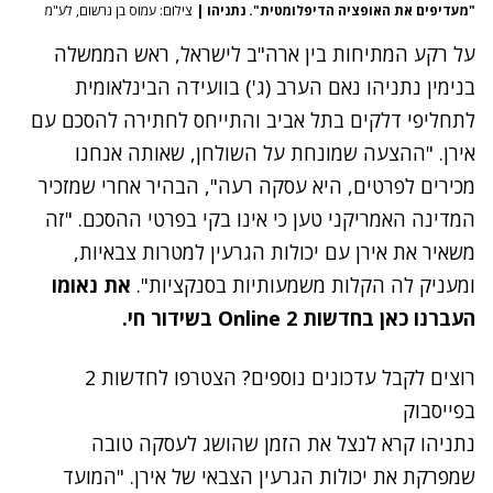
"מעדיפים את האופציה הדיפלומטית". נתניהו
|
צילום: עמוס בן גרשום, לע"מ
על רקע המתיחות בין ארה"ב לישראל, ראש הממשלה
בנימין נתניהו נאם הערב (ג') בוועידה הבינלאומית
לתחליפי דלקים בתל אביב והתייחס לחתירה להסכם עם
אירן. "ההצעה שמונחת על השולחן, שאותה אנחנו
מכירים לפרטים, היא עסקה רעה", הבהיר אחרי שמזכיר
המדינה האמריקני טען כי אינו בקי בפרטי ההסכם. "זה
משאיר את אירן עם יכולות הגרעין למטרות צבאיות,
ומעניק לה הקלות משמעותיות בסנקציות".
את נאומו
העברנו כאן בחדשות 2 Online בשידור חי.
רוצים לקבל עדכונים נוספים? הצטרפו לחדשות 2
בפייסבוק
נתניהו קרא לנצל את הזמן שהושג לעסקה טובה
שמפרקת את יכולות הגרעין הצבאי של אירן. "המועד