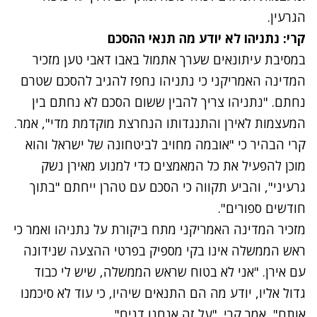
הגרעין.
קרי: נתניהו לא יודע מה תנאי ההסכם
במסיבת עיתונאים שערך אתמול באבו דאבי טען מזכיר
המדינה האמריקני כי נתניהו נחפז להגיב להסכם שטרם
נחתם. "נתניהו צריך להבין ששום הסכם לא נחתם בין
המעצמות לאירן והתנגדותו הנחרצת מוקדמת מדי", אמר.
קרי הבהיר כי "אובמה מחויב לביטחונה של ישראל והוא
מוכן להפעיל את כל המאמצים כדי למנוע מאירן נשק
גרעיני", והביע תקווה כי הסכם עם טהרן ייחתם "בתוך
חודשים ספורים".
מזכיר המדינה האמריקני מתח ביקורת על נתניהו ואמר כי
ראש הממשלה אינו בקי מספיק בפרטי ההצעה שנידונה
עם אירן. "אני לא בטוח שראש הממשלה, שיש לי כבוד
גדול אליו, יודע מה הם התנאים שיהיו, כי עוד לא סיכמנו
אותם", אמר קרי. "על זה אנחנו דנים".