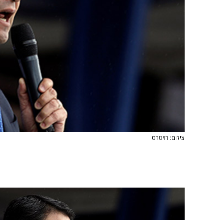
צילום: רויטרס