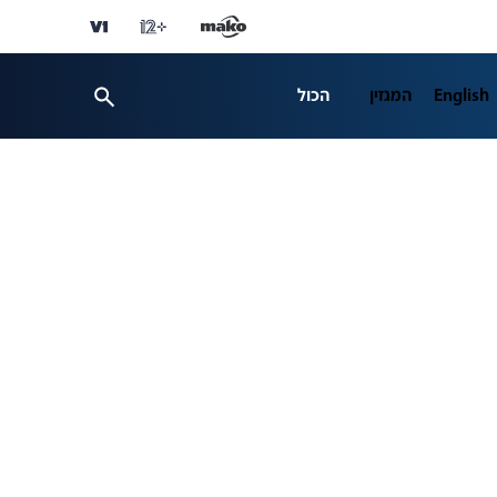
English
המגזין
הכול
ספורט
פרשנות
ת 12
business