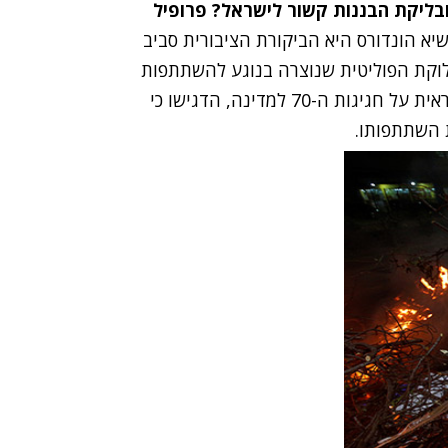
בליקת הבננות קשור לישראל? פרופיל
שיא הונדורס היא הביקורת הציבורית סביב
וקת הפוליטית שנוצרה בנוגע להשתתפות
נתניהו בטקס. בלשכת שרת התרבות מירי רגב, שאחראית על חגיגות ה-70 למדינה, הדגישו כי
 השתתפותו.