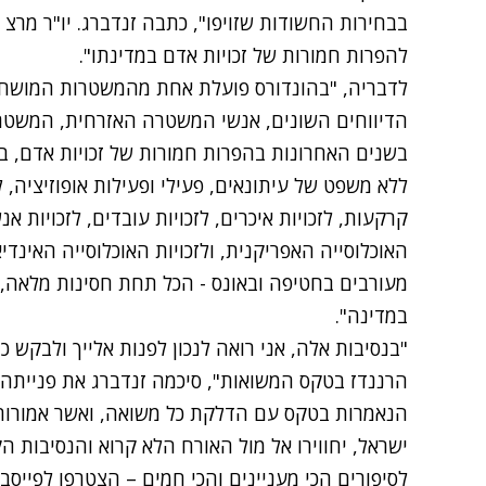
בבחירות החשודות שזויפו", כתבה זנדברג. יו"ר מרצ
להפרות חמורות של זכויות אדם במדינתו".
לדבריה, "בהונדורס פועלת אחת מהמשטרות המושחתו
הדיווחים השונים, אנשי המשטרה האזרחית, המשטרה
בשנים האחרונות בהפרות חמורות של זכויות אדם, בה
ללא משפט של עיתונאים, פעילי ופעילות אופוזיציה, 
קרקעות, לזכויות איכרים, לזכויות עובדים, לזכויות אנש
האוכלוסייה האפריקנית, ולזכויות האוכלוסייה האינ
מעורבים בחטיפה ובאונס - הכל תחת חסינות מלאה
במדינה".
"בנסיבות אלה, אני רואה לנכון לפנות אלייך ולבק
הרננדז בטקס המשואות", סיכמה זנדברג את פנייתה.
הנאמרות בטקס עם הדלקת כל משואה, ואשר אמורות
ישראל, יחווירו אל מול האורח הלא קרוא והנסיבות ה
לסיפורים הכי מעניינים והכי חמים – הצטרפו לפייסב