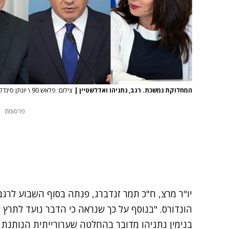
המחלוקת נמשכת. רגב, נתניהו ואדלשטיין
|
צילום: פלאש 90 \ יונתן סינדל \ הדס פרוש
פרסומת
יו"ר מרצ, ח"כ תמר זנדברג,
פנתה בסוף השבוע לרגב
הונדורס. "בנוסף על כך שנראה כי הדבר נועד לת
בנימין נתניהו מדובר בהחלטה שערורייתית הנותנת 