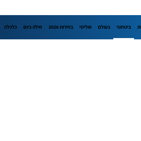
ת
ביטחוני
בעולם
פוליטי
בחירות 2026
מילה ביום
כלכלה
L
מדיני
בארץ
פלילי
חינוך
צרכנות
עיצוב ונדל"ן
TECH12
יבה
הפודקאסטים
נוסבאום מקליד
DATA
תוכניות
דרושים חדשו