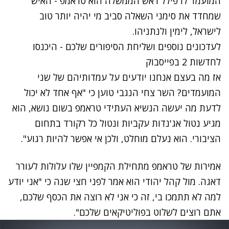
המועמד לו פילל ראש הממשלה הוא טראמפ - האיש
שמחדד את סימני השאלה סביב מי יהיה יותר טוב
לישראל, לימין ולנתניהו.
לעדכונים נוספים ושליחת הסיפורים שלכם - היכנסו
לחדשות 2 בפייסבוק
אז מה בעצם אנחנו יודעים על עמדותיהם של שני
המועמדים? השר צחי הנגבי טוען כי "אף אחד לא יכול
לדעת מה יעשה הנשיא העתידי טראמפ בשום נושא, הוא
מגיע נטול אג'נדות עקביות ונטול כל רקורד בתחום
הציבורי. הוא נעלם מוחלט, ולכן אי אפשר להיות רגוע".
אמירות של טראמפ מתחילת הקמפיין שלו עלולות לעורר
דאגה. מול קהל יהודי הוא אמר לפני חצי שנה כי "אני יודע
למה לא תתמכו בי, זה כי אני לא רוצה את הכסף שלכם,
אתם רוצים לשלוט בפוליטיקאים שלכם".