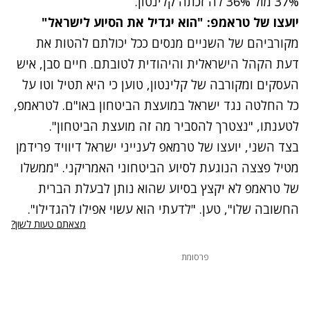
37% מול 36% לה זכתה קלינטון.
יועצו של טראמפ: "הוא יגדיל את הסיוע לישראל"
מקורביהם של השניים מנסים ככל יכולתם להטות את
דעת הקהל הישראלית והיהודית לטובתם. חיים סבן, איש
העסקים ומקורבה של קלינטון, טוען כי היא תטיל וטו על
כל החלטה נגד ישראל במועצת הביטחון באו"ם. לטראמפ,
לטענתו, "נצטרך להסביר מה זה מועצת הביטחון".
בצד השני, יועצו של טרמאפ לענייני ישראל דיוויד פרידמן
מטיל פצצה הנוגעת לסיוע הביטחוני האמריקני. "ממשלו
של טראמפ לא יקצץ בסיוע שהוא נותן לבעלת הברית
החשובה שלו", טען. "לדעתי הוא עשוי אפילו להגדילו".
מצאתם טעות לשון?
פרסומת