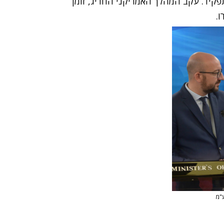
פקיד. עקב המהלך האמריקני החריג, זומן
.
ע"מ