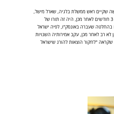
עקב פגישה שקיים ראש ממשלת בלגיה, שארל מישל,
עם נציגי ארגוני השמאל "בצלם" ו"שוברים שתיקה". 3 חודשים לאחר מכן, היה זה תורו של
ו בהחלטה שעברה באונסק"ו, לפיה ישראל
ן לא רב לאחר מכן, עקב אמירותיה השנויות
 שקראה "לחקור הוצאות להורג שישראל