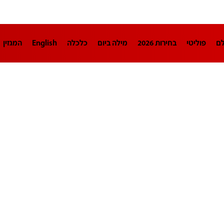
לם
פוליטי
בחירות 2026
מילה ביום
כלכלה
English
המגזין
חינוך
צרכנות
עיצוב ונדל"ן
TECH12
ספורט
פרשנות
בריאו
DA
תוכניות
דרושים חדשות 12
business