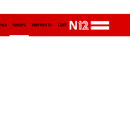
LIVE
כל החדשות
ביטחוני
בעו
LifeStyle
מדיני
בארץ
פלילי
הפודקאסטים
נוסבאום מקליד
TA