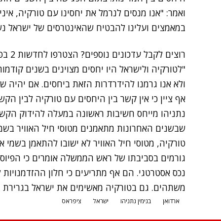
ואמר: "אנו מנסים לנרמל את יחסינו עם טורקיה, אינ
במאמצים ועלינו להבטיח שהאינטרסים של ישראל נש
רוצים לקבל עדכונים נוספים? הצטרפו לחדשות 2 בפייסבוק
"לטורקיה ולישראל היו יחסים מצוינים בשנים קודמות
ולא אנו גרמנו להידרדרות הזאת ביחסים. אם יהיה שינ
אף ציין כי אין קשר בין היחסים עם טורקיה לבין הקשרי
נתניהו מייחס חשיבות ראשונה במעלה להידוק הקשרי
שבשנים האחרונות מתאמנים מטוסי חיל האוויר בשמי 
טורקיה, מטוסי חיל האוויר לא ישובו להתאמן בשמי אנ
גורמים בסביבתו של ראש הממשלה אומרים כי הפיוס ע
נכס אסטרטגי. הם אף מתריעים כי חלון ההזדמנויות ל
משתהים. גם בטורקיה מאשימים את ישראל בגרירת רג
ארדואן
בנימין נתניהו
ישראל
ציפראס