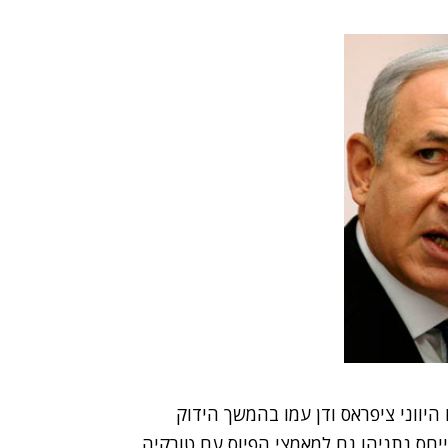
היווני ציפראס ודן עמו בהמשך הידוק
יחס נתניהו גם למאמצי הפיוס עם טורקיה