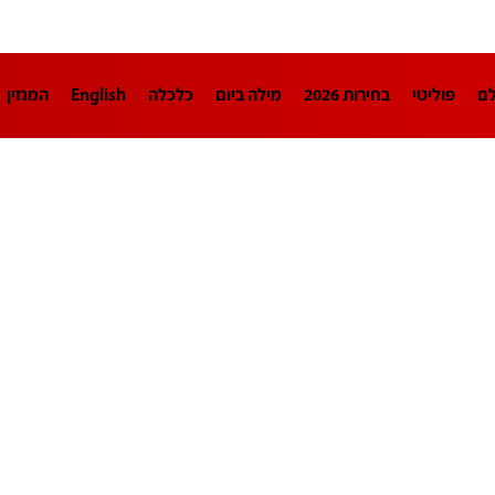
לם
פוליטי
בחירות 2026
מילה ביום
כלכלה
English
המגזין
חינוך
צרכנות
עיצוב ונדל"ן
TECH12
ספורט
פרשנות
בריאו
DA
תוכניות
דרושים חדשות 12
business