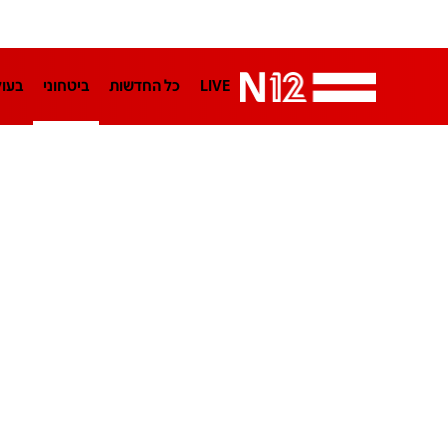
LIVE
כל החדשות
ביטחוני
בעו
LifeStyle
מדיני
בארץ
פלילי
הפודקאסטים
נוסבאום מקליד
TA