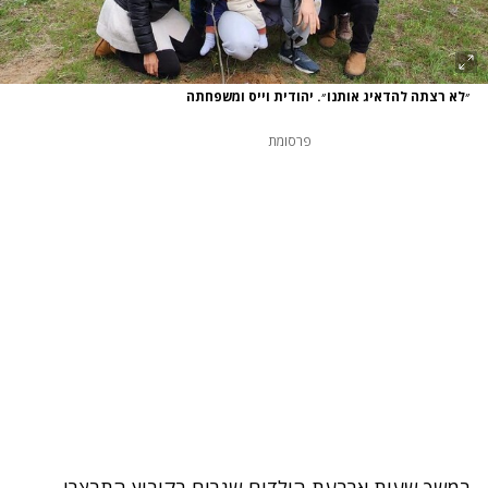
״לא רצתה להדאיג אותנו״. יהודית וייס ומשפחתה
פרסומת