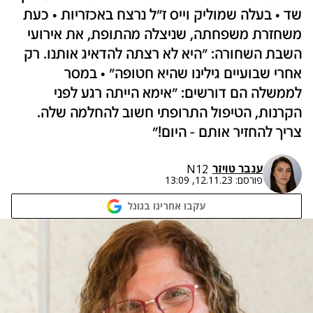
שד • בעלה שמוליק וייס ז"ל נרצח באכזריות • כעת
משחזרת משפחתה, שניצלה מהתופת, את אירועי
השבת השחורה: ״היא לא רצתה להדאיג אותנו. רק
אחרי שבועיים גילינו שהיא חטופה״ • במסר
לממשלה הם דורשים: ״אימא הייתה רגע לפני
הקרנות, הטיפול התרופתי חשוב להחלמה שלה.
צריך להחזיר אותם - היום!״
ענבר טויזר
N12
פורסם:
12.11.23, 13:09
עקבו אחרינו בגוגל