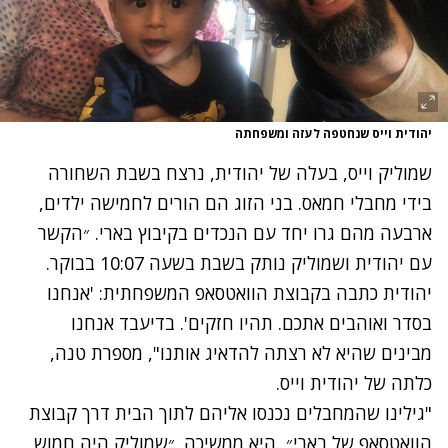
יהודית וייס שנחטפה לעזה ומשפחתה
שמוליק וייס, בעלה של יהודית, נרצח בשבת השחורה
בידי מחבלי חמאס. בני הזוג הם הורים לחמישה ילדים,
ארבעה מהם גרו יחד עם הנכדים בקיבוץ בארי. ״הקשר
עם יהודית ושמוליק נותק בשבת בשעה 10:07 בבוקר.
יהודית כתבה בקבוצת הוואטסאפ המשפחתית: 'אנחנו
בסדר ואוהבים אתכם. תהיו חזקים'. בדיעבד אנחנו
מבינים שהיא לא רצתה להדאיג אותנו", מספרת טנה,
כלתה של יהודית וייס.
"גילינו שהמחבלים נכנסו אליהם לתוך הבית דרך קבוצת
הוואטסאפ של בארי״, היא ממשיכה. ״שמוליק היה חמוש