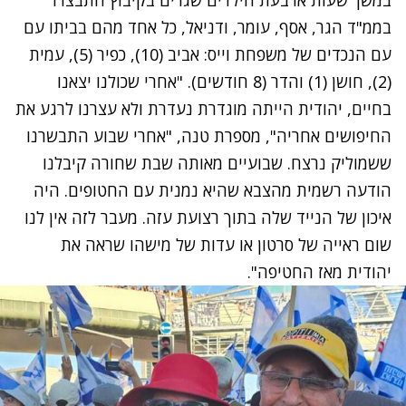
במשך שעות ארבעת הילדים שגרים בקיבוץ התבצרו
בממ"ד הגר, אסף, עומר, ודניאל, כל אחד מהם בביתו עם
עם הנכדים של משפחת וייס: אביב (10), כפיר (5), עמית
(2), חושן (1) והדר (8 חודשים). "אחרי שכולנו יצאנו
בחיים, יהודית הייתה מוגדרת נעדרת ולא עצרנו לרגע את
החיפושים אחריה", מספרת טנה, "אחרי שבוע התבשרנו
ששמוליק נרצח. שבועיים מאותה שבת שחורה קיבלנו
הודעה רשמית מהצבא שהיא נמנית עם החטופים. היה
איכון של הנייד שלה בתוך רצועת עזה. מעבר לזה אין לנו
שום ראייה של סרטון או עדות של מישהו שראה את
יהודית מאז החטיפה".