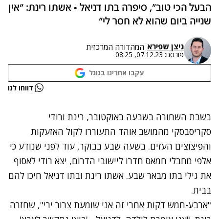
הבעל הכי טוב", סיפרה בתו דניאל • אשתו רינת: "אין
שנייה ביום שהוא לא חסר לי"
ניצן שפירא
המהדורה המרכזית
פורסם:
07.12.23, 08:25
עקבו אחרינו בגוגל
נתקלנו בבעיה
דווחו לנו
נסה שוב
בשבת השחורה בשבעה באוקטובר, רינת ורודי
סקריסבסקי מהמושב אוהד התעוררו לקול האזעקות
והפיצוצים העזים. בשעה שבע בבוקר, עוד לפני שנודע כי
אלפי מחבלי חמאס חדרו ליישובי הדרום, יצא רודי לאסוף
את גילי בתו מבאר שבע. אשתו רינת ובתו דניאל חיכו להם
בבית.
"ארבע-חמש דקות אחרי זה אני שומעת צרור ירי", שחזרה