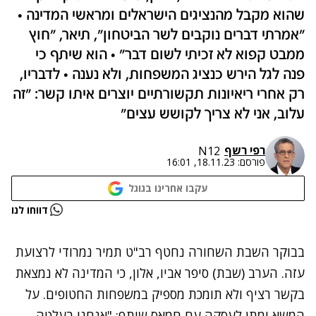
שהוא מקבל מהנציגים הישראלים ומראשי המדינה •
"אמרתי דברים נוקבים לשר הביטחון", תיאר, "חוץ
ממבט קפוא לא זכיתי לשום דבר" • הוא שיתף כי
פנה לגל הירש כנציג המשפחות, ולא נענה • לדבריו,
רק אחרי ריאיונות תקשורתיים יוצרים איתו קשר: "זה
עלוב, אני לא צריך לקושש עצים"
רפי רשף
N12
פורסם:
18.11.23, 16:01
עקבו אחרינו בגוגל
נתקלנו בבעיה
דווחו לנו
נסה שוב
בבוקר השבת השחורה נחטף רב"ט תמיר נמרודי לרצועת
עזה. הערב (שבת) סיפר אביו, אלון, כי המדינה לא נמצאת
בקשר רציף ולא תומכת מספיק במשפחות החטופים. על
המשא ומתן לעסקה עם חמאס שיתף: "אנחנו בעלטה