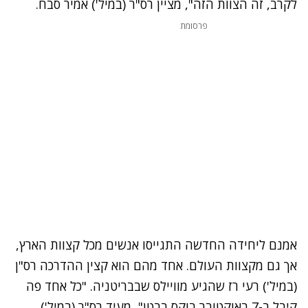
לקרב, זה הצוות הזה", מציין רס"ר (במיל') אמיר סבח.
פרסומת
אמנם ליחידה החדשה התגייסו אנשים מכל קצוות הארץ,
אך גם מקצוות העולם. אחד מהם הוא קצין ההדרכה רס"ן
(במיל') רעי רז שהגיע מוויילס שבבריטניה. "כל אחד פה
קיבל ב-7 באוקטובר בוקס בבטן", מעיד רס"ר (במיל')