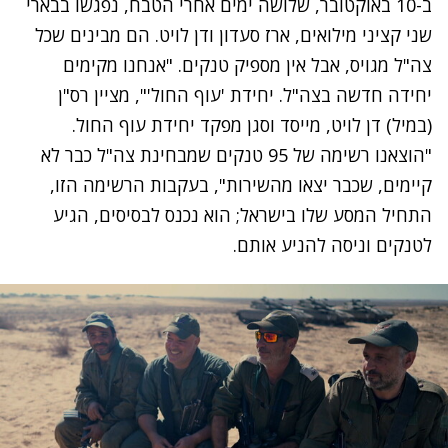
ב-10 באוקטובר, שלושה ימים אחרי הטבח, נפגשו בבארי
שני קציני מילואים, ארז סעדון ודן לויט. הם מבינים שכל
צה"ל מגויס, אבל אין מספיק טנקים. "אנחנו מקימים
יחידה חדשה בצה"ל. יחידת 'עוף החול'", מציין רס"ן
(במיל) דן לויט, מייסד וסגן מפקד יחידת עוף החול.
"הוצאנו רשימה של 95 טנקים שמבחינת צה"ל כבר לא
קיימים, שכבר יצאו מהשירות", בעקבות הרשימה הזו,
התחיל המסע שלו בישראל; הוא נכנס לבסיסים, הגיע
לטנקים וניסה להניע אותם.