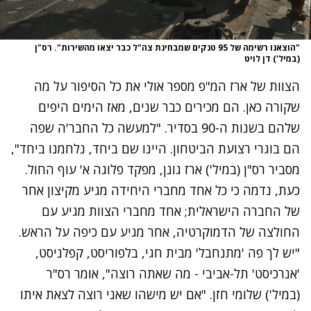
"הוצאנו רשימה של 95 טנקים שמבחינת צה"ל כבר יצאו מהשירות". רס"ן
(במיל') דן לויט
הצוות של ארז המ"פ מספר אולי את כל הסיפור על מה
שקורה כאן. הם מכירים כבר שנים, מאז הימים היפים
שלהם בשנות ה-90 בסדיר. "למעשה כל החבר'ה שפה
הם בוגרי רצועת הביטחון. היינו שם ביחד, נלחמנו ביחד",
מסביר רס"ן (במיל') ארז גונן, מפקד פלוגה א' עוף החול.
כעת, נדמה כי כל אחד מחברי היחידה מגיע מקיצון אחר
של החברה הישראלית; אחד מחברי הצוות מגיע עם
החולצה של הדמוקרטיה, אחר מגיע עם כיפה על הראש.
"יש לך פה 'מתנחבל' מבית חגי, בלפוריסט, קפלניסט,
'אנרכיסט' תל-אביבי - מה שאתה רוצה", אומר רס"ר
(במיל') שלומי חזן. "אם יש מישהו שאני רוצה לצאת איתו